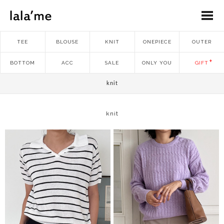
TEE
BLOUSE
KNIT
ONEPIECE
OUTER
BOTTOM
ACC
SALE
ONLY YOU
GIFT
knit
knit