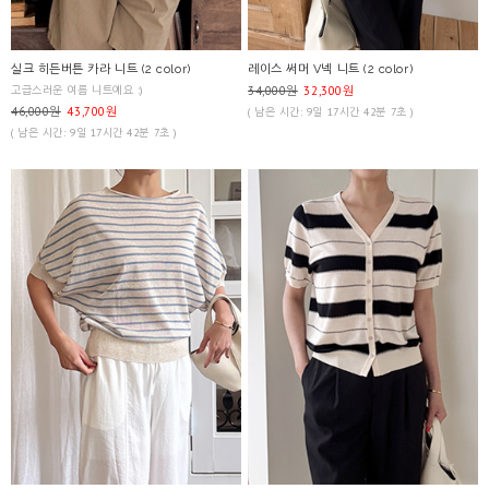
실크 히든버튼 카라 니트 (2 color)
레이스 써머 V넥 니트 (2 color)
고급스러운 여름 니트예요 :)
34,000원
32,300원
46,000원
43,700원
( 남은 시간: 9일 17시간 42분 7초 )
( 남은 시간: 9일 17시간 42분 7초 )