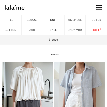
TEE
BLOUSE
KNIT
ONEPIECE
OUTER
BOTTOM
ACC
SALE
ONLY YOU
GIFT
blouse
blouse