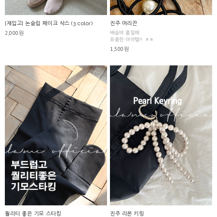
[재입고] 논슬립 페이크 삭스 (3 color)
진주 머리끈
2,000원
배송비 줄일때
유용한 아이템!! ㅎㅎ
1,500원
퀄리티 좋은 기모 스타킹
진주 리본 키링