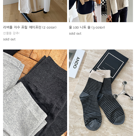
리버풀 자수 프릴 에이프런 (2 color)
울 100 니트 숄 (3 color)
선물용 강추!
sold out
sold out