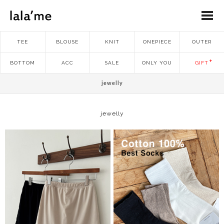
TEE
BLOUSE
KNIT
ONEPIECE
OUTER
BOTTOM
ACC
SALE
ONLY YOU
GIFT
jewelly
jewelly