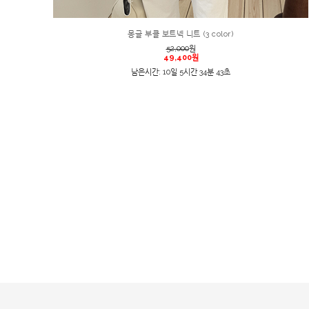
몽글 부클 보트넥 니트 (3 color)
52,000
원
49,400원
남은시간: 10일 5시간 34분 43초