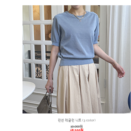
린넨 레글런 니트 (3 color)
30,000
원
28,500원