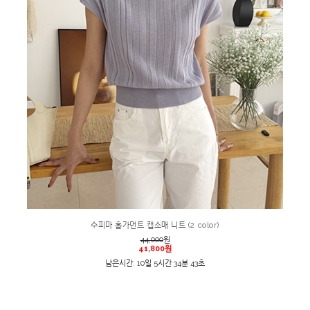
수피마 홀가먼트 캡소매 니트 (2 color)
44,000
원
41,800원
남은시간: 10일 5시간 34분 43초