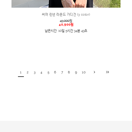
써머 린넨 라운드 가디건 (3 color)
43,000
원
40,900원
남은시간: 10일 5시간 34분 43초
1
2
3
4
5
6
7
8
9
10