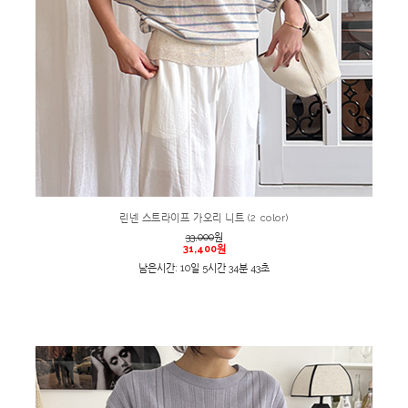
린넨 스트라이프 가오리 니트 (2 color)
33,000
원
31,400원
남은시간: 10일 5시간 34분 43초