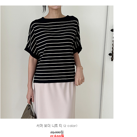
서머 보더 니트 티 (2 color)
29,000
원
27,600원