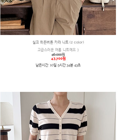
실크 히든버튼 카라 니트 (2 color)
고급스러운 여름 니트예요 :)
46,000
원
43,700원
남은시간: 10일 5시간 34분 43초