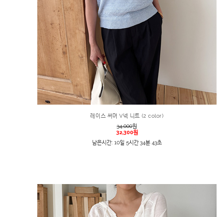
레이스 써머 V넥 니트 (2 color)
34,000
원
32,300원
남은시간: 10일 5시간 34분 43초