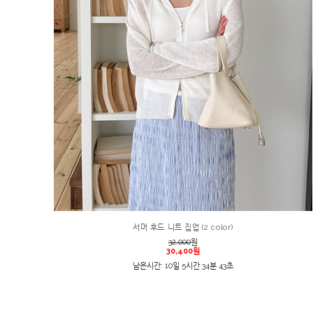
서머 후드 니트 집업 (2 color)
32,000
원
30,400원
남은시간: 10일 5시간 34분 43초