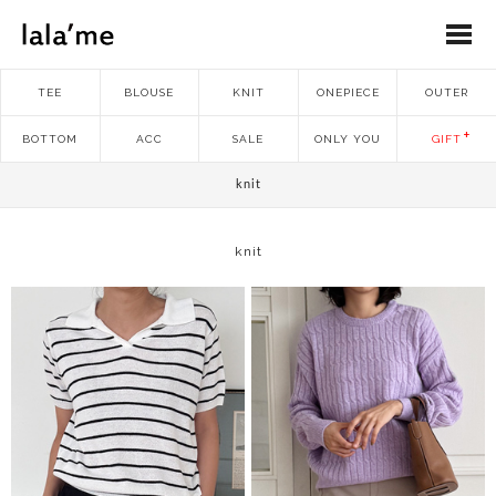
TEE
BLOUSE
KNIT
ONEPIECE
OUTER
BOTTOM
ACC
SALE
ONLY YOU
GIFT
knit
knit