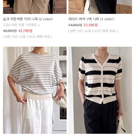
실크 히든버튼 카라 니트 (2 color)
레이스 써머 V넥 니트 (2 color)
고급스러운 여름 니트예요 :)
34,000원
32,300원
46,000원
43,700원
( 남은 시간: 11일 12시간 39분 45초 )
( 남은 시간: 11일 12시간 39분 45초 )