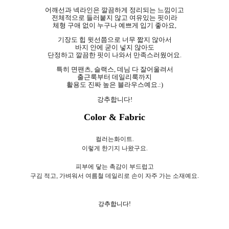
어깨선과 넥라인은 깔끔하게 정리되는 느낌이고
전체적으로 들러붙지 않고 여유있는 핏이라
체형 구애 없이 누구나 예쁘게 입기 좋아요,
기장도 힙 윗선쯤으로 너무 짧지 않아서
바지 안에 굳이 넣지 않아도
단정하고 깔끔한 핏이 나와서 만족스러웠어요.
특히 면팬츠, 슬랙스, 데님 다 잘어울려서
출근룩부터 데일리룩까지
활용도 진짜 높은 블라우스예요.:)
강추합니다!
Color & Fabric
컬러는화이트.
이렇게 한기지 나왔구요.
피부에 닿는 촉감이 부드럽고
구김 적고, 가벼워서 여름철 데일리로 손이 자주 가는 소재예요.
강추합니다!