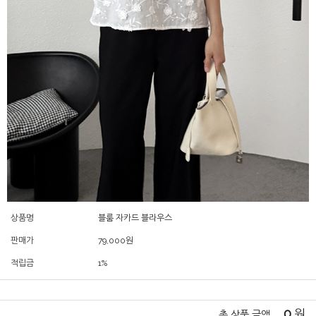
상품명
블룸 자카드 블라우스
판매가
79,000
원
적립금
1%
0
원
총 상품 금액