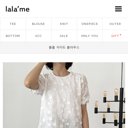
TEE
BLOUSE
KNIT
ONEPIECE
OUTER
BOTTOM
ACC
SALE
ONLY YOU
GIFT
블룸 자카드 블라우스