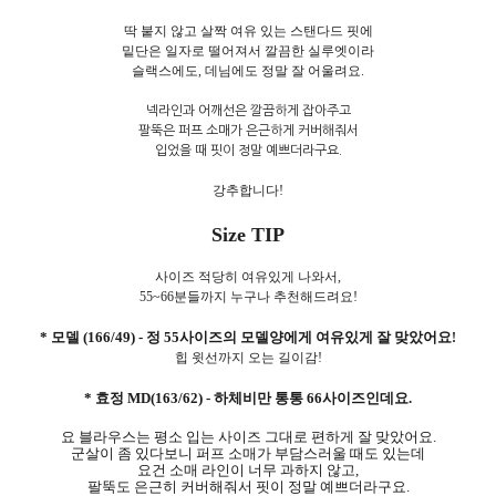
딱 붙지 않고 살짝 여유 있는 스탠다드 핏에
밑단은 일자로 떨어져서 깔끔한 실루엣이라
슬랙스에도, 데님에도 정말 잘 어울려요.
넥라인과 어깨선은 깔끔하게 잡아주고
팔뚝은 퍼프 소매가 은근하게 커버해줘서
입었을 때 핏이 정말 예쁘더라구요.
강추합니다!
Size TIP
사이즈
적당히 여유있게 나와서,
55~66분들까지 누구나 추천해드려요!
* 모델 (166/49) - 정 55사이즈의 모델양에게 여유있게 잘 맞았어요
!
힙 윗선까지 오는 길이감!
* 효정 MD(163/62) - 하체비만 통통 66사이즈인데요.
요 블라우스는 평소 입는 사이즈 그대로 편하게 잘 맞았어요.
군살이 좀 있다보니 퍼프 소매가 부담스러울 때도 있는데
요건 소매 라인이 너무 과하지 않고,
팔뚝도 은근히 커버해줘서 핏이 정말 예쁘더라구요.