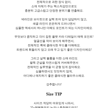
전체적으로 과한 장식 없이,
소재 자체가 주는 텍스처감만으로도
충분히 고급스럽고 단정한 분위기를 연출해요.
넥라인은 브이컷으로 살짝 트여 있어 답답하지 않고,
쇄골 라인이 은은하게 드러나면서
심플한 액세서리 하나만 더해도 포인트가 되는 디자인이에요.
무엇보다 큼직하고 각이 잡힌 플랫 카라 디테일이 매력 포인트!
얼굴선을 작아 보이게 해주면서,
전체적인 룩에 클래식한 무드를 더해줘요.
트렌드에 휘둘리지 않고 오래 두고 입기 좋은 디자인이에요!
그리고 살짝 볼륨을 더한 소매 라인도
팔뚝 군살을 자연스럽게 커버해주면서
전체적인 실루엣을 더 균형 있게 잡아줘요.
심플하면서도 밋밋하지 않게,
어디에나 매치하기 좋은 클래식한 블라우스예요.
강추합니다!
Size TIP
사이즈
적당히 여유있게 나와서,
55~66분들까지 누구나 추천해드려요!