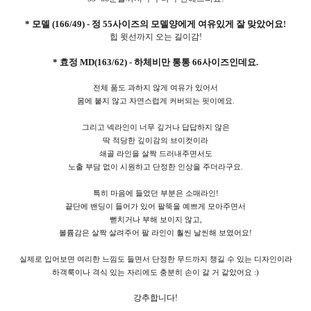
* 모델 (166/49) - 정 55사이즈의 모델양에게 여유있게 잘 맞았어요
!
힙 윗선까지 오는 길이감!
* 효정 MD(163/62) - 하체비만 통통 66사이즈인데요.
전체 품도 과하지 않게 여유가 있어서
몸에 붙지 않고 자연스럽게 커버되는 핏이에요.
그리고 넥라인이 너무 깊거나 답답하지 않은
딱 적당한 깊이감의 브이컷이라
쇄골 라인을 살짝 드러내주면서도
노출 부담 없이 시원하고 단정한 인상을 주더라구요.
특히 마음에 들었던 부분은 소매라인!
끝단에 밴딩이 들어가 있어 팔뚝을 예쁘게 모아주면서
뻗치거나 부해 보이지 않고,
볼륨감은 살짝 살려주어 팔 라인이 훨씬 날씬해 보였어요!
실제로 입어보면 여리한 느낌도 들면서 단정한 무드까지 챙길 수 있는 디자인이라
하객룩이나 격식 있는 자리에도 충분히 손이 갈 거 같았어요 :)
강추합니다!