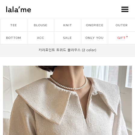
TEE
BLOUSE
KNIT
ONEPIECE
OUTER
BOTTOM
ACC
SALE
ONLY YOU
GIFT
카라포인트 트위드 블라우스 (2 color)