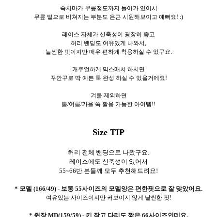
속치마가 무릎정도까지 들어가 있어서
무릎 밑으로 비쳐지는 부분도 은근 시원해보이고 예뻐요! :)
레이스 자체가 신축성이 굉장히 좋고
허리 밴딩도 여유있게 나와서,
늘씬한 핏이지만 매우 편하게 착용하실 수 있구요.
캐주얼하게 믹스매치 하시면
꾸안꾸로 딱 예쁜 룩 완성 하실 수 있을거에요!
겨울 제외하면
봄/여름/가을 쭉 활용 가능한 아이템!!
Size TIP
허리 전체 밴딩으로 나왔구요.
레이스에도 신축성이 있어서
55~66반 분들께 모두 추천해드려요!
* 모델 (166/49) - 보통 55사이즈의 모델양은 편한핏으로 잘 맞았어요.
여유있는 사이즈이지만 커보이지 않게 날씬한 핏!
* 쥔장 MD(159/59) - 키 작고 다리도 짧은 66사이즈인데요.