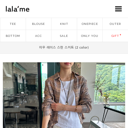
TEE
BLOUSE
KNIT
ONEPIECE
OUTER
BOTTOM
ACC
SALE
ONLY YOU
GIFT
미우 레이스 스판 스커트 (2 color)