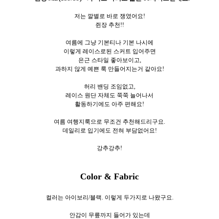
저는 깔별로 바로 쟁였어요!
쥔장 추천!!
여름에 그냥 기본티나 기본 나시에
이렇게 레이스로된 스커트 입어주면
은근 스타일 좋아보이고,
과하지 않게 예쁜 룩 만들어지는거 같아요!
허리 밴딩 조임없고,
레이스 원단 자체도 쭉쭉 늘어나서
활동하기에도 아주 편해요!
여름 여행지룩으로 무조건 추천해드리구요.
데일리로 입기에도 전혀 부담없어요!
강추강추!
Color & Fabric
컬러는 아이보리/블랙. 이렇게 두가지로
나왔구요.
안감이 무릎까지 들어가 있는데