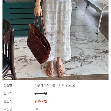
상품명
미우 레이스 스판 스커트 (2 color)
판매가
45,000원
할인가
42,800원
적립금
1%