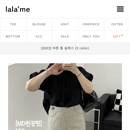
TEE
BLOUSE
KNIT
ONEPIECE
OUTER
BOTTOM
ACC
SALE
ONLY YOU
GIFT
[2023] 버튼 통 슬랙스 (2 color)