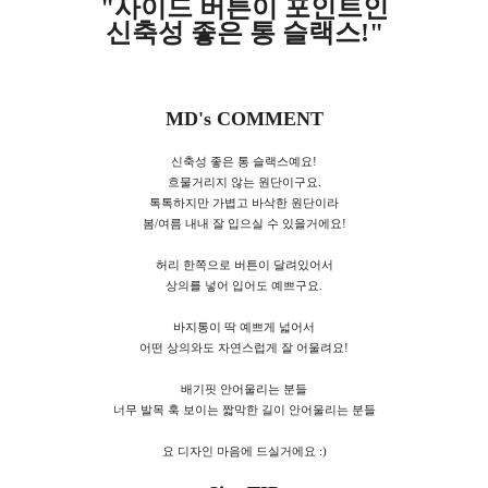
"사이드 버튼이 포인트인
신축성 좋은 통 슬랙스!"
MD's COMMENT
신축성 좋은 통 슬랙스예요!
흐물거리지 않는 원단이구요.
톡톡하지만 가볍고 바삭한 원단이라
봄/여름 내내 잘 입으실 수 있을거에요!
허리 한쪽으로 버튼이 달려있어서
상의를 넣어 입어도 예쁘구요.
바지통이 딱 예쁘게 넓어서
어떤 상의와도 자연스럽게 잘 어울려요!
배기핏 안어울리는 분들
너무 발목 훅 보이는 짧막한 길이 안어울리는 분들
요 디자인 마음에 드실거에요 :)