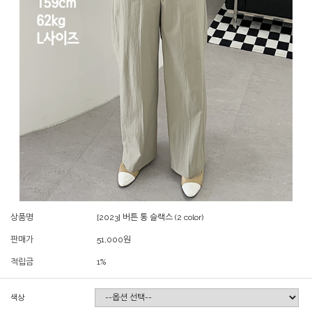
상품명
[2023] 버튼 통 슬랙스 (2 color)
판매가
51,000
원
적립금
1%
색상