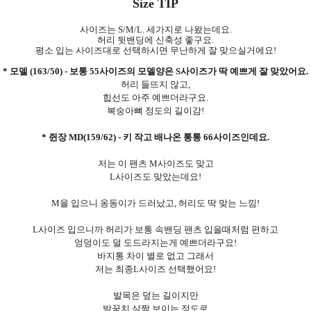
Size TIP
사이즈는 S/M/L. 세가지로 나왔는데요.
허리 뒷밴딩에 신축성 좋구요.
평소 입는 사이즈대로 선택하시면 무난하게 잘 맞으실거에요!
* 모델 (163/50) - 보통 55사이즈의 모델양은 S사이즈가 딱 예쁘게 잘 맞았어요.
허리 들뜨지 않고,
힙선도 아주 예쁘더라구요.
복숭아뼈 정도의 길이감!
* 쥔장 MD(159/62) - 키 작고 배나온 통통 66사이즈인데요.
저는 이 팬츠 M사이즈도 맞고
L사이즈도 맞았는데요!
M을 입으니 옹동이가 드러났고, 허리도 딱 맞는 느낌!
L사이즈 입으니까 허리가 보통 속밴딩 팬츠 입을때처럼 편하고
엉덩이도 덜 도드라지는게 예쁘더라구요!
바지통 차이 별로 없고 그래서
저는 최종L사이즈 선택했어요!
발목은 덮는 길이지만
발꿈치 살짝 보이는 정도로