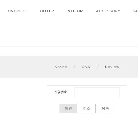
ONEPIECE
OUTER
BOTTOM
ACCESSORY
S
Notice
/
Q&A
/
Review
비밀번호
확인
취소
목록