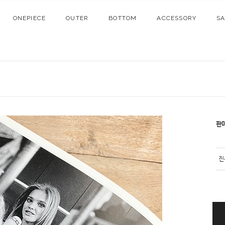
ONEPIECE
OUTER
BOTTOM
ACCESSORY
S
판
진