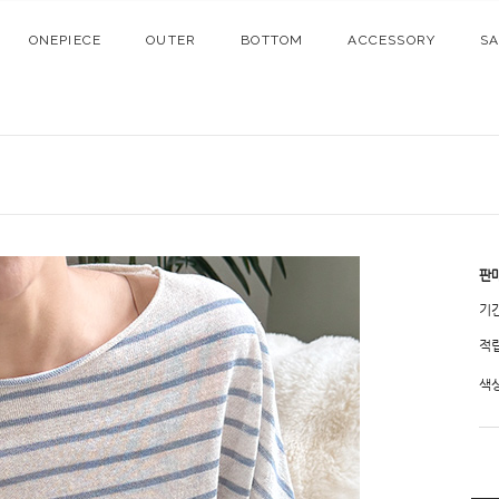
ONEPIECE
OUTER
BOTTOM
ACCESSORY
S
판
기
적
색