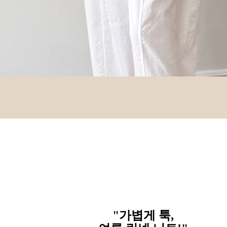
"가볍게 툭,