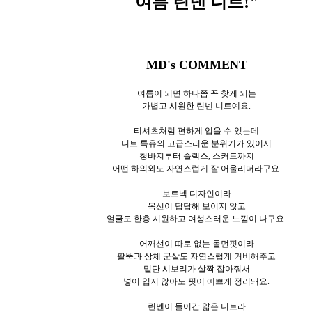
여름 린넨 니트!"
MD's COMMENT
여름이 되면 하나쯤 꼭 찾게 되는
가볍고 시원한 린넨 니트예요.
티셔츠처럼 편하게 입을 수 있는데
니트 특유의 고급스러운 분위기가 있어서
청바지부터 슬랙스, 스커트까지
어떤 하의와도 자연스럽게 잘 어울리더라구요.
보트넥 디자인이라
목선이 답답해 보이지 않고
얼굴도 한층 시원하고 여성스러운 느낌이 나구요.
어깨선이 따로 없는 돌먼핏이라
팔뚝과 상체 군살도 자연스럽게 커버해주고
밑단 시보리가 살짝 잡아줘서
넣어 입지 않아도 핏이 예쁘게 정리돼요.
린넨이 들어간 얇은 니트라