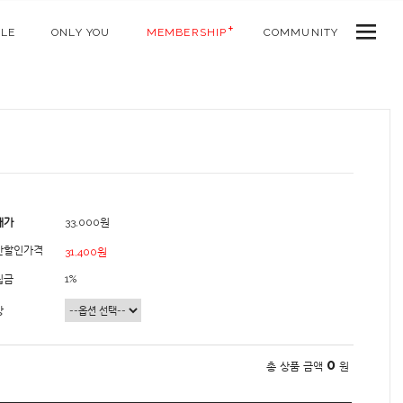
ALE
ONLY YOU
MEMBERSHIP
COMMUNITY
매가
33,000원
간할인가격
31,400원
립금
1%
상
0
총 상품 금액
원