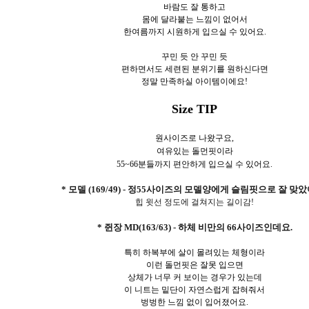
바람도 잘 통하고
몸에 달라붙는 느낌이 없어서
한여름까지 시원하게 입으실 수 있어요.
꾸민 듯 안 꾸민 듯
편하면서도 세련된 분위기를 원하신다면
정말 만족하실 아이템이에요!
Size TIP
원사이즈로 나왔구요,
여유있는 돌먼핏이라
55~66분들까지 편안하게 입으실 수 있어요.
* 모델 (169/49) - 정55사이즈의 모델양에게 슬림핏으로 잘 맞
힙 윗선 정도에 걸쳐지는 길이감!
* 쥔장 MD(163/63) - 하체 비만의 66사이즈인데요.
특히 하복부에 살이 몰려있는 체형이라
이런 돌먼핏은 잘못 입으면
상체가 너무 커 보이는 경우가 있는데
이 니트는 밑단이 자연스럽게 잡혀줘서
벙벙한 느낌 없이 입어졌어요.