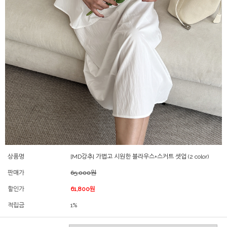
상품명
[MD강추] 가볍고 시원한 블라우스+스커트 셋업 (2 color)
판매가
65,000원
할인가
61,800원
적립금
1%