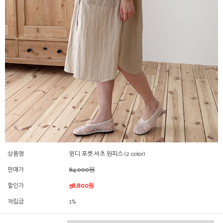
상품명
윈디 포켓 셔츠 원피스 (2 color)
판매가
84,000원
할인가
58,800원
적립금
1%