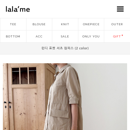
TEE
BLOUSE
KNIT
ONEPIECE
OUTER
BOTTOM
ACC
SALE
ONLY YOU
GIFT
윈디 포켓 셔츠 원피스 (2 color)