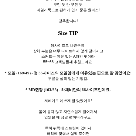
꾸민 듯 안 꾸민 듯
데일리룩으로 편하게 입기 좋은 원피스!
강추합니다!
Size TIP
원사이즈로 나왔구요.
상체 부분은 너무 타이트하지 않게 떨어지고
스커트는 여유 있는 A라인 핏이라
55~66 고객님들께 추천드려요.
* 모델 (169/49) - 정 55사이즈의 모델양에게 여유있는 핏으로 잘 맞았어요!
무릎을 살짝 덮는 기장감.
* MD쥔장 (163/63) - 하체비만의 66사이즈인데요.
저에게도 예쁘게 잘 맞았어요!
몸에 붙지 않고 자연스럽게 떨어져서
입었을 때 정말 편하더라구요.
특히 뒤쪽에 스트링이 있어서
허리에 맞춰서 살짝 조이면