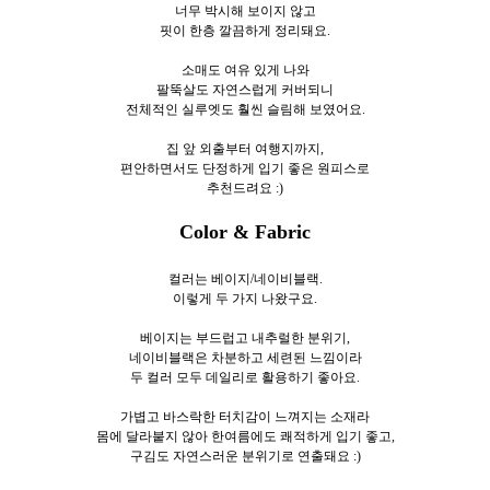
너무 박시해 보이지 않고
핏이 한층 깔끔하게 정리돼요.
소매도 여유 있게 나와
팔뚝살도 자연스럽게 커버되니
전체적인 실루엣도 훨씬 슬림해 보였어요.
집 앞 외출부터 여행지까지,
편안하면서도 단정하게 입기 좋은 원피스로
추천드려요 :)
Color & Fabric
컬러는 베이지/네이비블랙.
이렇게 두
가지 나왔구요.
베이지는 부드럽고 내추럴한 분위기,
네이비블랙은 차분하고 세련된 느낌이라
두 컬러 모두 데일리로 활용하기 좋아요.
가볍고 바스락한 터치감이 느껴지는 소재라
몸에 달라붙지 않아 한여름에도 쾌적하게 입기 좋고,
구김도 자연스러운 분위기로 연출돼요 :)