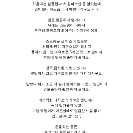
처음에는 심플한 셔츠 원피스인 줄 알았는데
입어보니 뒷모습이 더 예쁘더라구요.ㅎㅎ
앞은 깔끔하게 떨어지고
뒤에는 스트링이 더해져
은근히 포인트가 되어주는 디자인이에요.
스트링을 살짝 조여 입으면
허리 라인이 자연스럽게 잡히고
풀어서 입으면 여유로운 A라인 핏으로 떨어져
취향에 맞게 연출하기 좋아요.
양쪽 큼직한 포켓도 있어서
밋밋하지 않고 캐주얼한 분위기가 더해지구요.
앞보다 뒤가 조금 더 길게 떨어지는 라운드 밑단이라
옆모습까지 훨씬 예뻐 보여요.
바스락한 터치감의 가벼운 원단이라
몸에 달라붙지 않고.
가볍게 떨어져 더운날에도 답답한 느낌 없이
입으실 수 있어요 :)
운동화는 물론,
슬리퍼나 플랫슈즈만 신어도