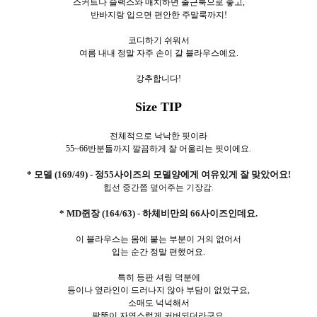
스커트나 슬랙스와 매치하면 출근룩으로 좋고,
반바지랑 입으면 편안한 주말룩까지!
코디하기 쉬워서
여름 내내 정말 자주 손이 갈 블라우스예요.
강추합니다!
Size TIP
전체적으로 낙낙한 핏이라
55~66반분들까지 깔끔하게 잘 어울리는 핏이에요.
* 모델 (169/49) - 정55사이즈의 모델양에게 여유있게 잘 맞았어요!
힙선 중간쯤 덮어주는 기장감.
* MD쥔장 (164/63) - 하체비만의 66사이즈인데요.
이 블라우스는 몸에 붙는 부분이 거의 없어서
입는 순간 정말 편했어요.
특히 등판 셔링 덕분에
등이나 옆라인이 드러나지 않아 부담이 없었구요,
소매도 넉넉해서
팔뚝이 자연스럽게 커버되더라구요.