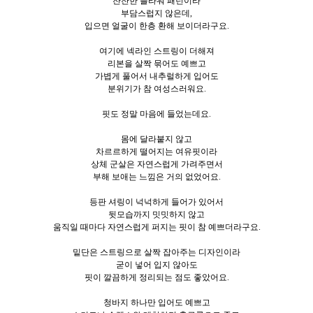
잔잔한 플라워 패턴이라
부담스럽지 않은데,
입으면 얼굴이 한층 환해 보이더라구요.
여기에 넥라인 스트링이 더해져
리본을 살짝 묶어도 예쁘고
가볍게 풀어서 내추럴하게 입어도
분위기가 참 여성스러워요.
핏도 정말 마음에 들었는데요.
몸에 달라붙지 않고
차르르하게 떨어지는 여유핏이라
상체 군살은 자연스럽게 가려주면서
부해 보애는 느낌은 거의 없었어요.
등판 셔링이 넉넉하게 들어가 있어서
뒷모습까지 밋밋하지 않고
움직일 때마다 자연스럽게 퍼지는 핏이 참 예쁘더라구요.
밑단은 스트링으로 살짝 잡아주는 디자인이라
굳이 넣어 입지 않아도
핏이 깔끔하게 정리되는 점도 좋았어요.
청바지 하나만 입어도 예쁘고