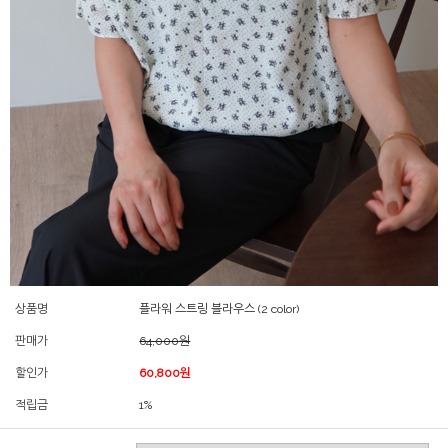
상품명
플라워 스트링 블라우스 (2 color)
판매가
64,000원
할인가
60,800원
적립금
1%