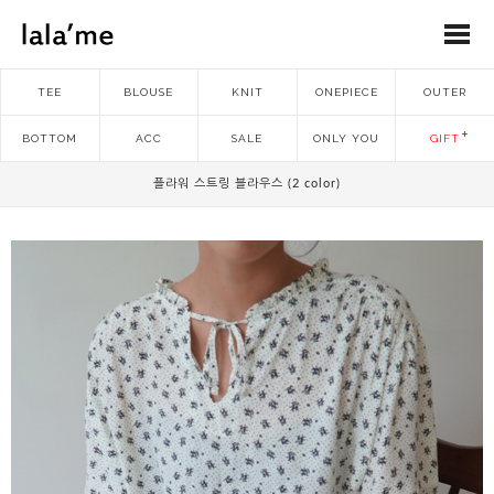
TEE
BLOUSE
KNIT
ONEPIECE
OUTER
BOTTOM
ACC
SALE
ONLY YOU
GIFT
플라워 스트링 블라우스 (2 color)