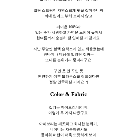
밑단 스트링이 자연스럽게 핏을 잡아주니까
꺼내 입어도 부해 보이지 않고
레이온 100%라
입는 순간 시원하고 가벼운 느낌이 들어서
한여름까지 충분히 잘 입어질 거 같아요.
지난 주말엔 블랙 슬랙스에 입고 외출했는데
반바지나 데님에 입었던 것과는
또다른 분위기라 좋더라구요.
꾸민 듯 안 꾸민 듯
편안하게 예쁜 블라우스를 찾으셨다면
정말 만족하실 거예요. :)
Color & Fabric
컬러는 아이보리/네이비.
이렇게 두
가지 나왔구요.
아이보리는 깨끗하고 화사한 분위기,
네이비는 차분하면서도
플라워 패턴이 더욱 또렷하게 보여