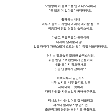
모델양이 이 슬랙스를 입고 나오자마자
"안 입은 거 같아요!" 하더라구요.
촬영하는 내내
너무 시원하고 가볍다고 계속 얘기할 정도로
착용감이 정말 편했던 슬랙스예요.
가볍고 후들후들한 원단이라
다리에 달라붙지 않고
걸을 때마다 자연스럽게 흐르는 핏이 정말 예쁘더라구요.
허리는 앞모습은 깔끔한 슬랙스처럼,
뒤는 밴딩으로 편안하게 만들어져
배를 조이지 않으면서도
핏은 단정하게 잡아줘요.
허벅지부터 밑단까지
너무 넓지도, 너무 붙지도 않은
세미와이드 핏이라
다리 라인을 자연스럽게 커버해주구요,
티셔츠 하나만 입어도 잘 어울리고
셔츠나 블라우스랑 입으면
출근룩처럼 단정한 분위기도 연출돼요.