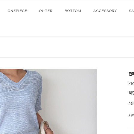
ONEPIECE
OUTER
BOTTOM
ACCESSORY
S
판
기
적
색
사