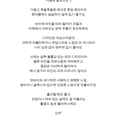
마음에 들었어요 :)
가볍고 후들후들한 레이온 혼방 원단이라
한여름에도 답답하지 않게 입기 좋구요,
브이넥 라인을 따라 들어간 프릴과
어깨에서 내려오는 핀턱 주름이 포인트예요.
디자인은 여성스러운데
과하게 러블리하거나 부담스러운 느낌은 또 아니라서
나이 상관 없이 편하게 입기 좋아요.
소매는 살짝 볼륨감 있는 퍼프 디자인이라
팔뚝 라인을 자연스럽게 커버해주고,
몸판은 낙낙하게 떨어져서
배나 옆구리 라인도 크게 드러나지 않아요.
반바지와 코디하면 시원하고 경쾌한 느낌,
청바지나 슬랙스와 입으면 단정한 느낌으로 연출되구요.
출근할 때도 좋고
모임이나 약속 있는 날에도 잘 어울리는
활용도 높은 블라우스예요.
강추!