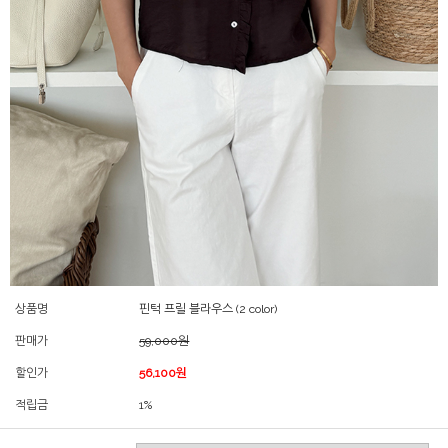
상품명
핀턱 프릴 블라우스 (2 color)
판매가
59,000원
할인가
56,100원
적립금
1%