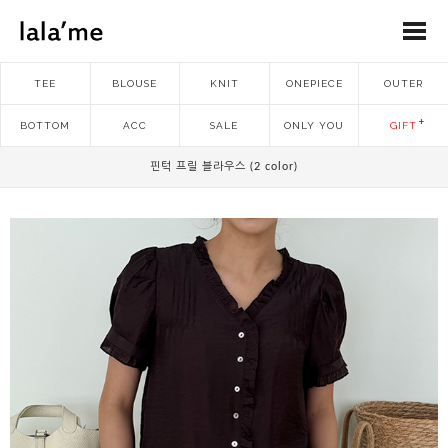
TEE
BLOUSE
KNIT
ONEPIECE
OUTER
BOTTOM
ACC
SALE
ONLY YOU
GIFT
핀턱 프릴 블라우스 (2 color)