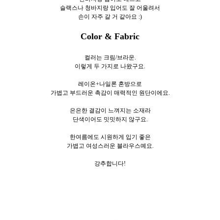
슬랙스나 청바지랑 입어도 잘 어울려서
손이 자주 갈 거 같아요 :)
Color & Fabric
컬러는 크림/브라운.
이렇게 두 가지로 나왔구요.
레이온+나일론 혼방으로
가볍고 부드러운 촉감이 매력적인 원단이에요.
은은한 결감이 느껴지는 소재라
단색이어도 밋밋하지 않구요.
한여름에도 시원하게 입기 좋은
가볍고 여성스러운 블라우스예요.
강추합니다!