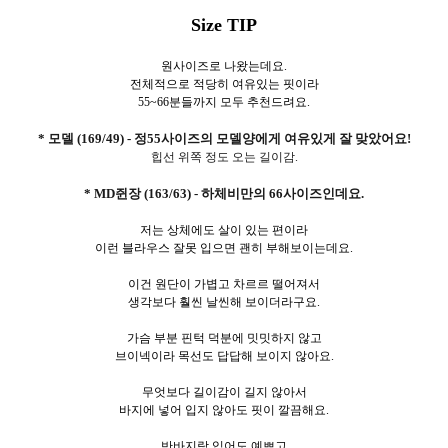
Size TIP
원사이즈로 나왔는데요.
전체적으로 적당히 여유있는 핏이라
55~66분들까지 모두 추천드려요.
* 모델 (169/49) - 정55사이즈의 모델양에게 여유있게 잘 맞았어요!
힙선 위쪽 정도 오는 길이감.
* MD쥔장 (163/63) - 하체비만의 66사이즈인데요.
저는 상체에도 살이 있는 편이라
이런 블라우스 잘못 입으면 괜히 부해보이는데요.
이건 원단이 가볍고 차르르 떨어져서
생각보다 훨씬 날씬해 보이더라구요.
가슴 부분 핀턱 덕분에 밋밋하지 않고
브이넥이라 목선도 답답해 보이지 않아요.
무엇보다 길이감이 길지 않아서
바지에 넣어 입지 않아도 핏이 깔끔해요.
반바지랑 입어도 예쁘고