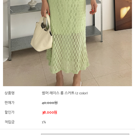
상품명
썸머 레이스 롱 스커트 (2 color)
판매가
40,000원
할인가
38,000원
적립금
1%