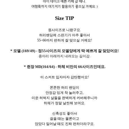
아이 데이고 예쁜 카페 갈 때나,
여행룩까지 여기저기 활용하기 좋으실 거예요 :)
Size TIP
원사이즈로 나왔구요.
허리밴딩에 스판기가 아주 좋아서
55~66까지 편하게 잘 맞으실 거예요!
* 모델 (169/49) - 정55사이즈의 모델양에게 딱 예쁘게 잘 맞았어요!
종아리 아래까지 내려오는 길이감.
* 쥔장 MD(164/64) - 하체 비만의 66사이즈인데요.
이 스커트 입자마자 감탄했어요!
쫀쫀한 허리 밴딩이
안정감 있게 착 눌러주고,
미운 허벅지 살들을 완벽하게 커버해주니까
하체가 정말 날씬해 보여요.
신축성도 좋아서
걸을 때는 물론이고
앉았다 일어날 때도 진짜 편하더라구요.