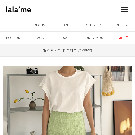
TEE
BLOUSE
KNIT
ONEPIECE
OUTER
BOTTOM
ACC
SALE
ONLY YOU
GIFT
썸머 레이스 롱 스커트 (2 color)