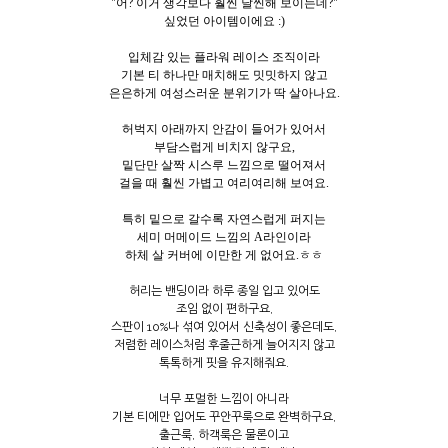
"어? 이거 생각보다 훨씬 날씬해 보이는데?"
싶었던 아이템이에요 :)
입체감 있는 플라워 레이스 조직이라
기본 티 하나만 매치해도 밋밋하지 않고
은은하게 여성스러운 분위기가 딱 살아나요.
허벅지 아래까지 안감이 들어가 있어서
부담스럽게 비치지 않구요,
밑단만 살짝 시스루 느낌으로 떨어져서
걸을 때 훨씬 가볍고 여리여리해 보여요.
특히 밑으로 갈수록 자연스럽게 퍼지는
세미 머메이드 느낌의 A라인이라
하체 살 커버에 이만한 게 없어요.ㅎㅎ
허리는 밴딩이라 하루 종일 입고 있어도
조임 없이 편하구요,
스판이 10%나 섞여 있어서 신축성이 좋은데도,
저렴한 레이스처럼 후줄근하게 늘어지지 않고
톡톡하게 핏을 유지해줘요.
너무 포멀한 느낌이 아니라
기본 티에만 입어도 꾸안꾸룩으로 완벽하구요,
출근룩, 하객룩은 물론이고