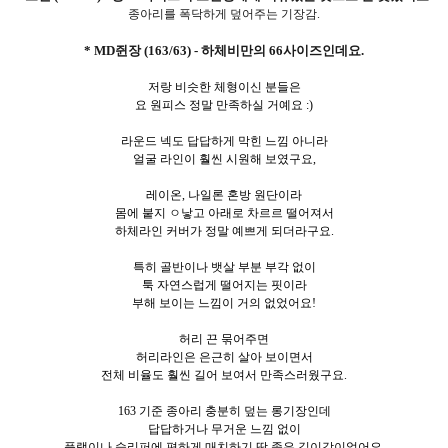
종아리를 폭닥하게 덮어주는 기장감.
* MD쥔장 (163/63) - 하체비만의 66사이즈인데요.
저랑 비슷한 체형이신 분들은
요 원피스 정말 만족하실 거예요 :)
라운드 넥도 답답하게 막힌 느낌 아니라
얼굴 라인이 훨씬 시원해 보였구요,
레이온, 나일론 혼방 원단이라
몸에 붙지 ㅇ낳고 아래로 차르르 떨어져서
하체라인 커버가 정말 예쁘게 되더라구요.
특히 골반이나 뱃살 부분 부각 없이
툭 자연스럽게 떨어지는 핏이라
부해 보이는 느낌이 거의 없었어요!
허리 끈 묶어주면
허리라인은 은근히 살아 보이면서
전체 비율도 훨씬 길어 보여서 만족스러웠구요.
163 기준 종아리 충분히 덮는 롱기장인데
답답하거나 무거운 느낌 없이
플랫이나 슬리퍼에 편하게 매치하기 딱 좋은 길이감이었어요.