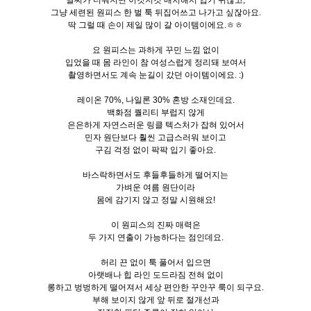
날씨가 더워지면 이것저것 매치해서 입기 귀찮고,
그냥 세련된 원피스 한 벌 툭 뒤집어쓰고 나가고 싶잖아요.
딱 그럴 때 손이 제일 많이 갈 아이템이에요.ㅎㅎ
요 원피스는 과하게 꾸민 느낌 없이
입었을 때 몸 라인이 참 여성스럽게 정리돼 보여서
촬영하면서도 계속 눈길이 갔던 아이템이에요. :)
레이온 70%, 나일론 30% 혼방 소재인데요.
백화점 퀄리티 부럽지 않게
은은하게 자연스러운 링클 텍스처가 잡혀 있어서
민자 원단보다 훨씬 고급스러워 보이고
구김 걱정 없이 팍팍 입기 좋아요.
바스락하면서도 후들후들하게 떨어지는
가벼운 여름 원단이라
몸에 감기지 않고 정말 시원해요!
이 원피스의 진짜 매력은
두 가지 연출이 가능하다는 점인데요.
허리 끈 없이 툭 풀어서 입으면
아랫배나 힙 라인 도드라짐 전혀 없이
롱하고 벙벙하게 떨어져서 세상 편안한 꾸안꾸 룩이 되구요.
부해 보이지 않게 앞 뒤로 절개선과