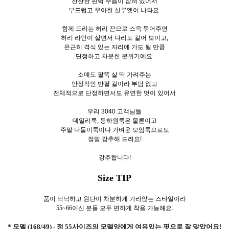
잔잔한 핀턱 주름이 잡혀 있어서
부드럽고 우아한 실루엣이 나와요.
함께 드리는 허리 끈으로 스윽 묶어주면
허리 라인이 살면서 다리도 길어 보이고,
은근히 격식 있는 자리에 가도 될 만큼
단정하고 차분한 분위기예요.
소매도 팔뚝 살 딱 가려주는
안정적인 반팔 길이라 부담 없고
전체적으로 단정하면서도 유연한 멋이 있어서
우리 3040 고객님들
데일리룩, 등하원룩은 물론이고
주말 나들이룩이나 가벼운 모임룩으로도
정말 강추해 드려요!
강추합니다!
Size TIP
품이 낙낙하고 원단이 차분하게 가라앉는 스타일이라
55~66이신 분들 모두 편하게 착용 가능해요.
* 모델 (168/49) - 정 55사이즈의 모델양에게 여유있는 핏으로 잘 맞았어요!