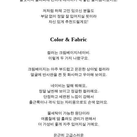
저처럼 하체 고민 있으신 분들도
부담 없이 정말 잘 입어지실 핏이라
자신 있게 추천드릴게요!
Color & Fabric
컬러는 크림베이지/네이비.
이렇게 두
가지 나왔구요.
크림베이지는 아주 부드럽고 은은한 상아빛 컬러라
얼굴에 반사판을 켠 듯 화사하고 우아해 보여요.
네이비는 말해 뭐해요,
정말 날씬해 보이고 정갈한 컬러예요.
단정하고 세련된 느낌이 강해서
출근룩이나 격식 있는 자리용으로도 손색 없어요.
물세탁이 가능한 원단이라
여름철에 땀 흘려도 관리가 편해서
더 가성비 좋게 자주 입어지실 거예요.
은근히 고급스러운