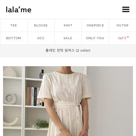
TEE
BLOUSE
KNIT
ONEPIECE
OUTER
BOTTOM
ACC
SALE
ONLY YOU
GIFT
플레인 핀턱 원피스 (2 color)