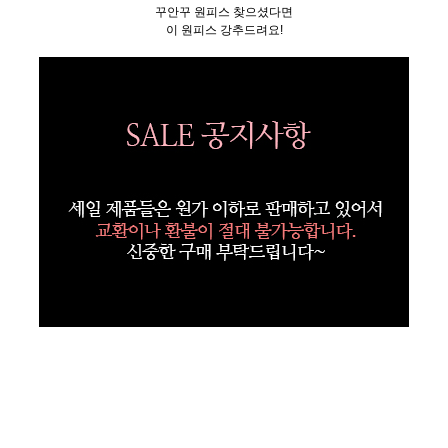
꾸안꾸 원피스 찾으셨다면
이 원피스 강추드려요!