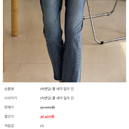
상품명
[속밴딩] 쿨 세미 일자 진
소비자가
[속밴딩] 쿨 세미 일자 진
판매가
32,000원
할인가
30,400원
적립금
1%