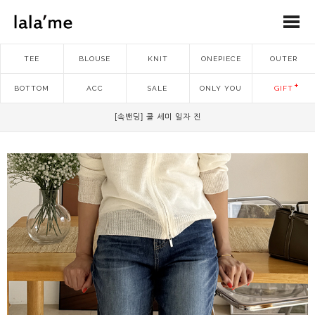
TEE
BLOUSE
KNIT
ONEPIECE
OUTER
BOTTOM
ACC
SALE
ONLY YOU
GIFT
[속밴딩] 쿨 세미 일자 진