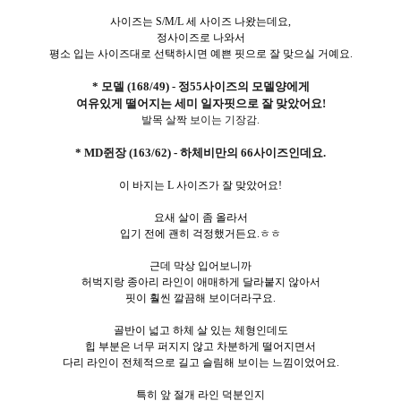
사이즈는 S/M/L 세 사이즈 나왔는데요,
정사이즈로 나와서
평소 입는 사이즈대로 선택하시면 예쁜 핏으로 잘 맞으실 거예요.
* 모델 (168/49) - 정55사이즈의 모델양에게
여유있게 떨어지는 세미 일자핏으로 잘 맞았어요!
발목 살짝 보이는 기장감.
* MD쥔장 (163/62) - 하체비만의 66사이즈인데요.
이 바지는 L 사이즈가 잘 맞았어요!
요새 살이 좀 올라서
입기 전에 괜히 걱정했거든요.ㅎㅎ
근데 막상 입어보니까
허벅지랑 종아리 라인이 애매하게 달라붙지 않아서
핏이 훨씬 깔끔해 보이더라구요.
골반이 넓고 하체 살 있는 체형인데도
힙 부분은 너무 퍼지지 않고 차분하게 떨어지면서
다리 라인이 전체적으로 길고 슬림해 보이는 느낌이었어요.
특히 앞 절개 라인 덕분인지