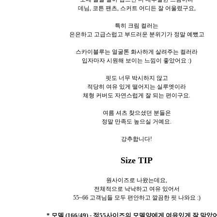
데님, 코튼 팬츠, 스커트 어디든 잘 어울렸구요,
특히 크림 컬러는
은은하고 고급스럽고 부드러운 분위기가 정말 예뻤고
스카이블루는 얼굴톤 화사하게 살려주는 컬러라
입자마자 시원해 보이는 느낌이 좋았어요 :)
핏도 너무 박시하지 않고
적당히 여유 있게 떨어지는 실루엣이라
체형 커버도 자연스럽게 잘 되는 편이구요.
여름 셔츠 찾으셨던 분들은
정말 만족도 높으실 거예요.
강추합니다!
Size TIP
원사이즈로 나왔는데요,
전체적으로 낙낙하고 여유 있어서
55~66 고객님들 모두 편안하고 깔끔한 핏 나와요 :)
* 모델 (166/49) - 정55사이즈의 모델양에게 여유있게 잘 맞았