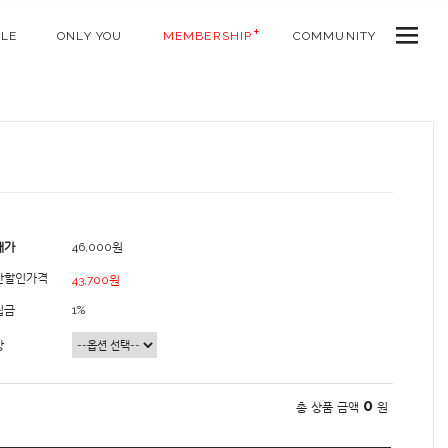
ALE
ONLY YOU
MEMBERSHIP
COMMUNITY
매가
46,000원
간할인가격
43,700원
립금
1%
상
0
총 상품 금액
원