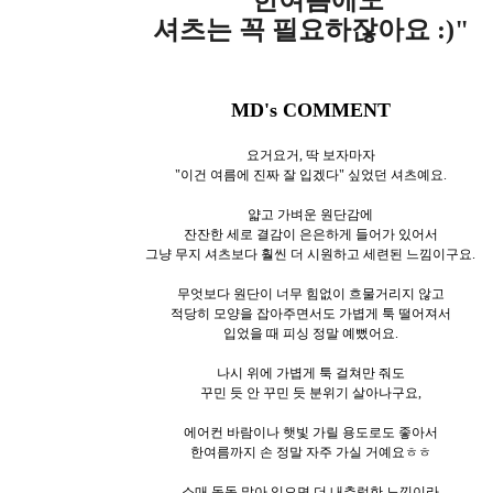
셔츠는 꼭 필요하잖아요 :)"
MD's COMMENT
요거요거, 딱 보자마자
"이건 여름에 진짜 잘 입겠다" 싶었던 셔츠예요.
얇고 가벼운 원단감에
잔잔한 세로 결감이 은은하게 들어가 있어서
그냥 무지 셔츠보다 훨씬 더 시원하고 세련된 느낌이구요.
무엇보다 원단이 너무 힘없이 흐물거리지 않고
적당히 모양을 잡아주면서도 가볍게 툭 떨어져서
입었을 때 피싱 정말 예뻤어요.
나시 위에 가볍게 툭 걸쳐만 줘도
꾸민 듯 안 꾸민 듯 분위기 살아나구요,
에어컨 바람이나 햇빛 가릴 용도로도 좋아서
한여름까지 손 정말 자주 가실 거예요ㅎㅎ
소매 돌돌 말아 입으면 더 내추럴한 느낌이라