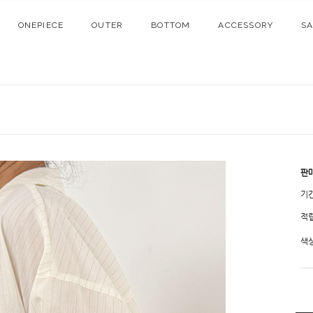
ONEPIECE
OUTER
BOTTOM
ACCESSORY
S
판
기
적
색