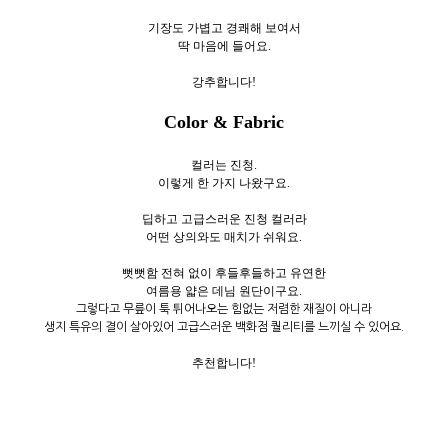
기장도 가볍고 경쾌해 보여서
딱 마음에 들어요.
강추합니다!
Color & Fabric
컬러는 진청.
이렇게 한 가지 나왔구요.
딥하고 고급스러운 진청 컬러라
어떤 상의와도 매치가 쉬워요.
뻣뻣함 전혀 없이 후들후들하고 유연한
여름용 얇은 데님 원단이구요.
그렇다고 무릎이 툭 튀어나오는 힘없는 저렴한 재질이 아니라
생지 특유의 결이 살아있어 고급스러운 백화점 퀄리티를 느끼실 수 있어요.
추천합니다!