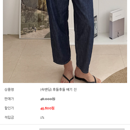
상품명
[속밴딩] 후들후들 배기 진
판매가
48,000원
할인가
45,600원
적립금
1%