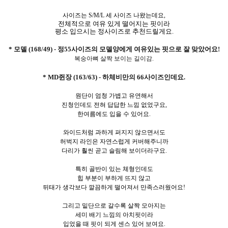
사이즈는 S/M/L 세 사이즈 나왔는데요,
전체적으로 여유 있게 떨어지는 핏이라
평소 입으시는 정사이즈로 추천드릴게요.
* 모델 (168/49) - 정55사이즈의 모델양에게 여유있는 핏으로 잘 맞았어요!
복숭아뼈 살짝 보이는 길이감.
* MD쥔장 (163/63) - 하체비만의 66사이즈인데요.
원단이 엄청 가볍고 유연해서
진청인데도 전혀 답답한 느낌 없었구요,
한여름에도 입을 수 있어요.
와이드처럼 과하게 퍼지지 않으면서도
허벅지 라인은 자연스럽게 커버해주니까
다리가 훨씬 곧고 슬림해 보이더라구요.
특히 골반이 있는 체형인데도
힙 부분이 부하게 뜨지 않고
뒤태가 생각보다 깔끔하게 떨어져서 만족스러웠어요!
그리고 밑단으로 갈수록 살짝 모아지는
세미 배기 느낌의 아치핏이라
입었을 때 핏이 되게 센스 있어 보여요.