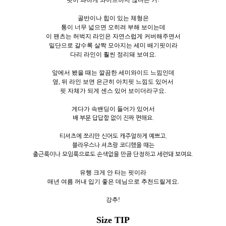
골반이나 힙이 있는 체형은
통이 너무 넓으면 오히려 부해 보이는데
이 팬츠는 허벅지 라인은 자연스럽게 커버해주면서
밑단으로 갈수록 살짝 모아지는 세미 배기핏이라
다리 라인이 훨씬 정리돼 보여요.
앞에서 봤을 때는 깔끔한 세미와이드 느낌인데
옆, 뒤 라인 보면 은근히 아치핏 느낌도 있어서
핏 자체가 되게 센스 있어 보이더라구요.
게다가 속밴딩이 들어가 있어서
배 부분 답답함 없이 진짜 편해요.
티셔츠에 쪼리만 신어도 캐주얼하게 예쁘고,
블라우스나 셔츠랑 코디했을 때는
출근룩이나 모임룩으로도 손색없을 만큼 단정하고 세련돼 보여요.
유행 크게 안 타는 핏이라
매년 여름 꺼내 입기 좋은 데님으로 추천드릴게요.
강추!
Size TIP