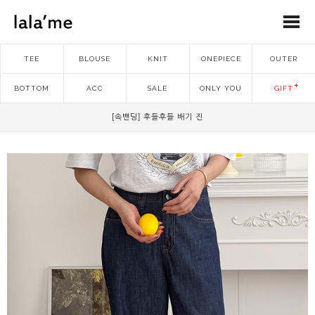
TEE
BLOUSE
KNIT
ONEPIECE
OUTER
BOTTOM
ACC
SALE
ONLY YOU
GIFT
[속밴딩] 후들후들 배기 진