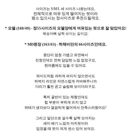
사이즈는 S/M/L 세 사이즈 나왔는데요,
전체적으로 여유 있게 떨어지는 핏이라
평소 입으시는 정사이즈로 추천드릴게요.
* 모델 (168/49) - 정55사이즈의 모델양에게 여유있는 핏으로 잘 맞았어요!
복숭아뼈 살짝 보이는 길이감.
* MD쥔장 (163/63) - 하체비만의 66사이즈인데요.
원단이 엄청 가볍고 유연해서
진청인데도 전혀 답답한 느낌 없었구요,
한여름에도 입을 수 있어요.
와이드처럼 과하게 퍼지지 않으면서도
허벅지 라인은 자연스럽게 커버해주니까
다리가 훨씬 곧고 슬림해 보이더라구요.
특히 골반이 있는 체형인데도
힙 부분이 부하게 뜨지 않고
뒤태가 생각보다 깔끔하게 떨어져서 만족스러웠어요!
그리고 밑단으로 갈수록 살짝 모아지는
세미 배기 느낌의 아치핏이라
입었을 때 핏이 되게 센스 있어 보여요.