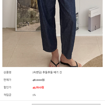
상품명
[속밴딩] 후들후들 배기 진
판매가
48,000원
할인가
45,600원
적립금
1%