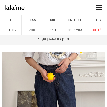
TEE
BLOUSE
KNIT
ONEPIECE
OUTER
BOTTOM
ACC
SALE
ONLY YOU
GIFT
[속밴딩] 후들후들 배기 진