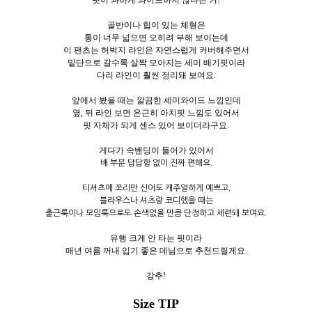
골반이나 힙이 있는 체형은
통이 너무 넓으면 오히려 부해 보이는데
이 팬츠는 허벅지 라인은 자연스럽게 커버해주면서
밑단으로 갈수록 살짝 모아지는 세미 배기핏이라
다리 라인이 훨씬 정리돼 보여요.
앞에서 봤을 때는 깔끔한 세미와이드 느낌인데
옆, 뒤 라인 보면 은근히 아치핏 느낌도 있어서
핏 자체가 되게 센스 있어 보이더라구요.
게다가 속밴딩이 들어가 있어서
배 부분 답답함 없이 진짜 편해요.
티셔츠에 쪼리만 신어도 캐주얼하게 예쁘고,
블라우스나 셔츠랑 코디했을 때는
출근룩이나 모임룩으로도 손색없을 만큼 단정하고 세련돼 보여요.
유행 크게 안 타는 핏이라
매년 여름 꺼내 입기 좋은 데님으로 추천드릴게요.
강추!
Size TIP