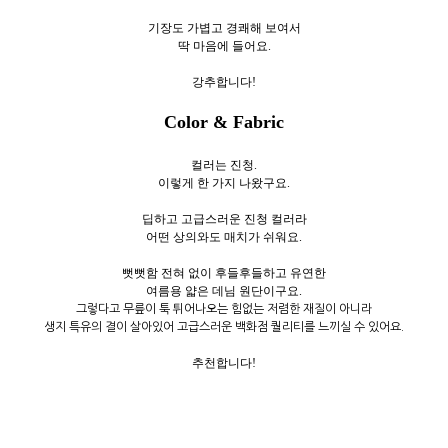
기장도 가볍고 경쾌해 보여서
딱 마음에 들어요.
강추합니다!
Color & Fabric
컬러는 진청.
이렇게 한 가지 나왔구요.
딥하고 고급스러운 진청 컬러라
어떤 상의와도 매치가 쉬워요.
뻣뻣함 전혀 없이 후들후들하고 유연한
여름용 얇은 데님 원단이구요.
그렇다고 무릎이 툭 튀어나오는 힘없는 저렴한 재질이 아니라
생지 특유의 결이 살아있어 고급스러운 백화점 퀄리티를 느끼실 수 있어요.
추천합니다!