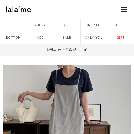
TEE
BLOUSE
KNIT
ONEPIECE
OUTER
BOTTOM
ACC
SALE
ONLY YOU
GIFT
라이트 끈 원피스 (3 color)