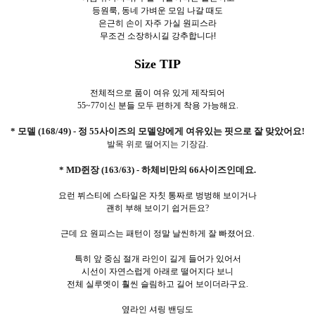
등원룩, 동네 가벼운 모임 나갈 때도
은근히 손이 자주 가실 원피스라
무조건 소장하시길 강추합니다!
Size TIP
전체적으로 품이 여유 있게 제작되어
55~77이신 분들 모두 편하게 착용 가능해요.
* 모델 (168/49) - 정 55사이즈의 모델양에게 여유있는 핏으로 잘 맞았어요!
발목 위로 떨어지는 기장감.
* MD쥔장 (163/63) - 하체비만의 66사이즈인데요.
요런 뷔스티에 스타일은 자칫 통짜로 벙벙해 보이거나
괜히 부해 보이기 쉽거든요?
근데 요 원피스는 패턴이 정말 날씬하게 잘 빠졌어요.
특히 앞 중심 절개 라인이 길게 들어가 있어서
시선이 자연스럽게 아래로 떨어지다 보니
전체 실루엣이 훨씬 슬림하고 길어 보이더라구요.
옆라인 셔링 밴딩도