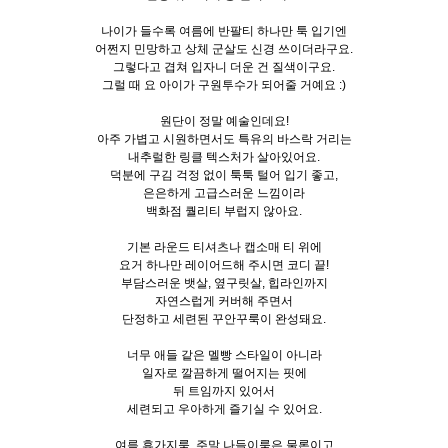
나이가 들수록 여름에 반팔티 하나만 툭 입기엔
어쩐지 민망하고 상체 군살도 신경 쓰이더라구요.
그렇다고 겹쳐 입자니 더운 건 질색이구요.
그럴 때 요 아이가 구원투수가 되어줄 거예요 :)
원단이 정말 예술인데요!
아주 가볍고 시원하면서도 특유의 바스락 거리는
내추럴한 링클 텍스처가 살아있어요.
덕분에 구김 걱정 없이 툭툭 털어 입기 좋고,
은은하게 고급스러운 느낌이라
백화점 퀄리티 부럽지 않아요.
기본 라운드 티셔츠나 캡소매 티 위에
요거 하나만 레이어드해 주시면 코디 끝!
부담스러운 뱃살, 옆구릿살, 힙라인까지
자연스럽게 커버해 주면서
단정하고 세련된 꾸안꾸룩이 완성돼요.
너무 애들 같은 멜빵 스타일이 아니라
일자로 깔끔하게 떨어지는 핏에
뒤 트임까지 있어서
세련되고 우아하게 즐기실 수 있어요.
여름 휴가지룩, 주말 나들이룩은 물론이고