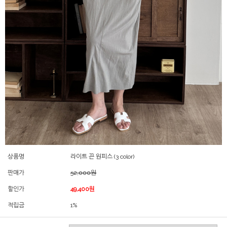
상품명
라이트 끈 원피스 (3 color)
판매가
52,000원
할인가
49,400원
적립금
1%