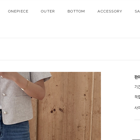
ONEPIECE
OUTER
BOTTOM
ACCESSORY
S
판
기
적
사