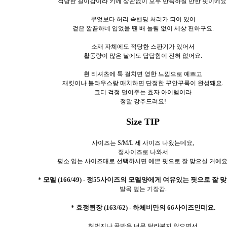
적당한 길이감이라 키에 상관없이 모두 만족하실 만한 핏이에요
무엇보다 허리 속밴딩 처리가 되어 있어
겉은 깔끔하네 입었을 땐 배 눌림 없이 세상 편하구요.
소재 자체에도 적당한 스판기가 있어서
활동량이 많은 날에도 답답함이 전혀 없어요.
흰 티셔츠에 툭 걸치면 영한 느낌으로 예쁘고
재킷이나 블라우스랑 매치하면 단정한 꾸안꾸룩이 완성돼요.
코디 걱정 덜어주는 효자 아이템이라
정말 강추드려요!
Size TIP
사이즈는 S/M/L 세 사이즈 나왔는데요,
정사이즈로 나와서
평소 입는 사이즈대로 선택하시면 예쁜 핏으로 잘 맞으실 거예요
* 모델 (166/49) - 정55사이즈의 모델양에게 여유있는 핏으로 잘 
발목 덮는 기장감.
* 효정쥔장 (163/62) - 하체비만의 66사이즈인데요.
허벅지나 골반은 너무 달라붙지 않으면서