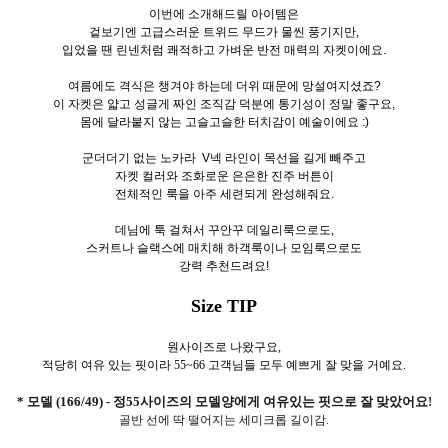
이번에 소개해드릴 아이템은
겉보기엔 고급스러운 트위드 무드가 물씬 풍기지만,
입었을 땐 린넨처럼 쾌적하고 가벼운 반전 매력의 자켓이에요.
여름에도 격식은 챙겨야 하는데 더위 때문에 망설여지셨죠?
이 자켓은 얇고 성글게 짜인 조직감 덕분에 통기성이 정말 좋구요,
몸에 달라붙지 않는 고슬고슬한 터치감이 예술이에요 :)
군더더기 없는 노카라 V넥 라인이 목선을 길게 빼주고
자켓 컬러와 조화로운 은은한 진주 버튼이
전체적인 룩을 아주 세련되게 완성해줘요.
데님에 툭 걸쳐서 꾸안꾸 데일리룩으로도,
스커트나 슬랙스에 매치해 하객룩이나 모임룩으로도
강력 추천드려요!
Size TIP
원사이즈로 나왔구요,
적당히 여유 있는 핏이라 55~66 고객님들 모두 예쁘게 잘 맞을 거예요.
* 모델 (166/49) - 정55사이즈의 모델양에게 여유있는 핏으로 잘 맞았어요!
골반 선에 딱 떨어지는 세미크롭 길이감.