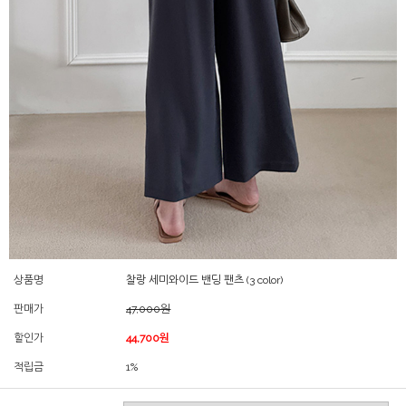
상품명
찰랑 세미와이드 밴딩 팬츠 (3 color)
판매가
47,000원
할인가
44,700원
적립금
1%