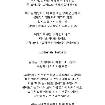
허벅지, 힙 라인 거의 드러나지 않고
툭 떨어지는 느낌으로 편하게 입어졌어요.
허리는 밴딩이라 배 부분 조임 없이 편안하고
골반부터 밑단까지 퍼지지 않고
일자로 떨어지는 핏이라
벙벙해 보이지 않고 깔끔한 느낌이에요.
데일리로 부담 없이 입기 좋고
티셔츠 하나만 입어도
전체 코디가 깔끔하게 정리되는 핏이에요 :)
Color & Fabric
컬러는 그레이베이지/차콜그레이/블랙.
이렇게 세
가지 나왔구요.
그레이베이지는 은은하고 고급스러운 느낌이라
특히 화이트 계열과 입으면 얼굴이 확 살구요.
차콜그레이는 세련된 분위기를 주면서도
블랙보다는 가벼워 보여 여름 코디에 제격이에요.
블랙은 말해 뭐해요 ㅎㅎ 기본 중의 기본!
날씬해 보이는 효과는 덤이죠:)
여름 내내 교복처럼 입게 될 팬츠로