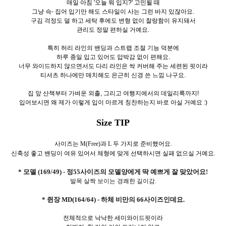
매일 아침 '오늘 뭐 입지?' 고민될 때
그냥 슥- 집어 입기만 해도 스타일이 사는 그런 바지 있잖아요.
구김 걱정도 덜 하고 세탁 후에도 변형 없이 찰랑함이 유지돼서
관리도 정말 편하실 거예요.
특히 허리 라인의 밴딩과 스트랩 조절 기능 덕분에
하루 종일 입고 있어도 압박감 없이 편해요.
너무 와이드하지 않으면서도 다리 라인은 싹 커버해 주는 세련된 핏이라
티셔츠 하나에만 매치해도 은근히 신경 쓴 느낌 나구요.
집 앞 산책부터 가벼운 외출, 그리고 여행지에서의 데일리룩까지!
입어보시면 왜 제가 이렇게 입이 마르게 칭찬하는지 바로 아실 거예요 :)
Size TIP
사이즈는 M(Free)과 L 두 가지로 준비했어요.
신축성 좋고 밴딩이 여유 있어서 체형에 맞게 선택하시면 실패 없으실 거예요.
* 모델 (169/49) - 정55사이즈의 모델양에게 딱 예쁘게 잘 맞았어요!
발목 살짝 보이는 경쾌한 길이감.
* 쥔장 MD(164/64) - 하체 비만의 66사이즈인데요.
전체적으로 낙낙한 세미와이드핏이라