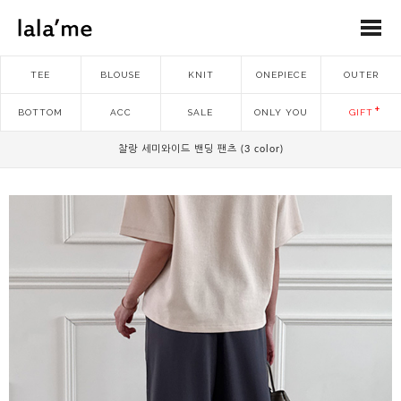
TEE
BLOUSE
KNIT
ONEPIECE
OUTER
BOTTOM
ACC
SALE
ONLY YOU
GIFT
찰랑 세미와이드 밴딩 팬츠 (3 color)