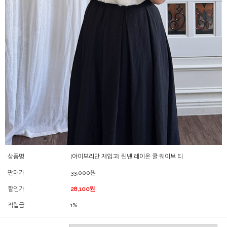
상품명
[아이보리만 재입고] 린넨 레이온 쿨 웨이브 티
판매가
33,000원
할인가
28,100원
적립금
1%