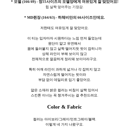
* 모델 (166/49) - 정55사이즈의 모델양에게 여유있게 잘 맞았어요!
힙 살짝 덮어주는 기장감.
* MD쥔장 (164/63) - 하체비만의 66사이즈인데요.
저한테도 여유있게 잘 맞았어요.
이 티는 입자마자 시원하다는 느낌 먼저 들었는데
원단이 얇고 유연해서
몸에 들러붙지 않고 살짝 떨어지듯 핏이 잡히니까
상체 라인이 부해 보이지 않고
전체적으로 깔끔하게 정리돼 보이더라구요.
특히 어깨 라인이 과하게 넓거나 각 잡히지 않고
자연스럽게 떨어지는 핏이라
부담 없이 데일리로 입기 좋았어요.
얇은 소재라 밝은 컬러는 비침이 살짝 있어서
스킨톤 이너는 꼭 챙겨주시는 걸 추천드려요.
Color & Fabric
컬러는 아이보리/그레이/민트그레이/블랙.
이렇게 네
가지 나왔구요.