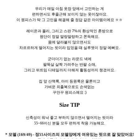
우리가 매일 아침 옷장 앞에서 고민하는 게
편하면서도 후줄근해 보이지 않는 옷이잖아요.
이 원피스가 딱 그 고민을 해결해 줄 정답 같은 아이템이에요 ㅎㅎ
레이온과 폴리, 그리고 스판 7%의 환상적인 혼방으로
원단이 정말 말랑말랑하고 쫀득해요.
몸에 달라붙지 않으면서도
차르르하게 떨어지는 핏이라 입었을 때 실루엣이 정말 예뻐요.
군더더기 없는 라운드 넥에
팔뚝살 살짝 가려주는 반팔 소매,
그리고 뒤트임 디테일까지 더해져 활동성까지 챙겼어요.
집 앞 산책룩, 아이 등원룩은 물론이고
가벼운 외출복으로도 손색없는
꾸안꾸 원피스예요 :)
Size TIP
신축성이 워낙 좋고 부하지 않으면서 떨어지는 핏이라
55~66이신 분들 모두 편하게 착용 가능해요.
* 모델 (169/49) - 정55사이즈의 모델양에게 여유있는 핏으로 잘 맞았어요!