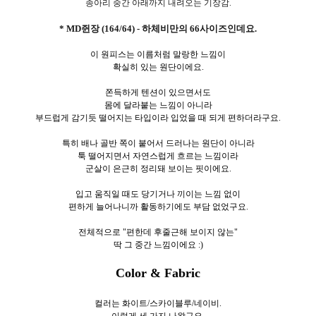
종아리 중간 아래까지 내려오는 기장감.
* MD쥔장 (164/64) - 하체비만의 66사이즈인데요.
이 원피스는 이름처럼 말랑한 느낌이
확실히 있는 원단이에요.
쫀득하게 텐션이 있으면서도
몸에 달라붙는 느낌이 아니라
부드럽게 감기듯 떨어지는 타입이라 입었을 때 되게 편하더라구요.
특히 배나 골반 쪽이 붙어서 드러나는 원단이 아니라
툭 떨어지면서 자연스럽게 흐르는 느낌이라
군살이 은근히 정리돼 보이는 핏이에요.
입고 움직일 때도 당기거나 끼이는 느낌 없이
편하게 늘어나니까 활동하기에도 부담 없었구요.
전체적으로 "편한데 후줄근해 보이지 않는"
딱 그 중간 느낌이에요 :)
Color & Fabric
컬러는 화이트/스카이블루/네이비.
이렇게 세
가지 나왔구요.