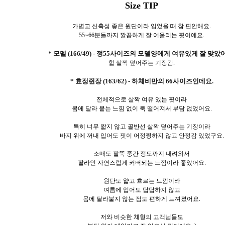
Size TIP
가볍고 신축성 좋은 원단이라 입었을 때 참 편안해요.
55~66분들까지 깔끔하게 잘 어울리는 핏이에요.
* 모델 (166/49) - 정55사이즈의 모델양에게 여유있게 잘 맞았
힙 살짝 덮어주는 기장감.
* 효정쥔장 (163/62) - 하체비만의 66사이즈인데요.
전체적으로 살짝 여유 있는 핏이라
몸에 달라 붙는 느낌 없이 툭 떨어져서 부담 없었어요.
특히 너무 짧지 않고 골반선 살짝 덮어주는 기장이라
바지 위에 꺼내 입어도 핏이 어정쩡하지 않고 안정감 있었구요.
소매도 팔뚝 중간 정도까지 내려와서
팔라인 자연스럽게 커버되는 느낌이라 좋았어요.
원단도 얇고 흐르는 느낌이라
여름에 입어도 답답하지 않고
몸에 달라붙지 않는 점도 편하게 느껴졌어요.
저와 비슷한 체형의 고객님들도