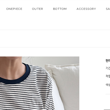
ONEPIECE
OUTER
BOTTOM
ACCESSORY
S
판
기
적
색