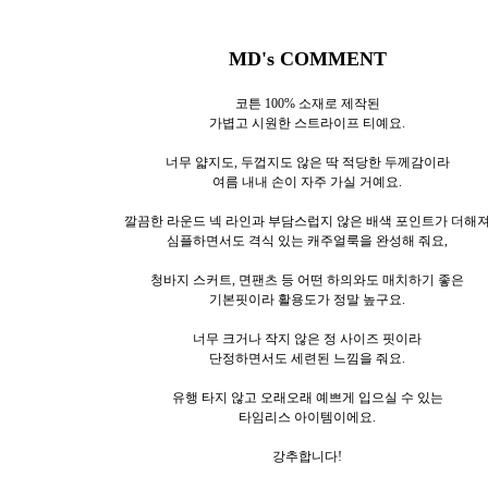
MD's COMMENT
코튼 100% 소재로 제작된
가볍고 시원한 스트라이프 티예요.
너무 얇지도, 두껍지도 않은 딱 적당한 두께감이라
여름 내내 손이 자주 가실 거예요.
깔끔한 라운드 넥 라인과 부담스럽지 않은 배색 포인트가 더해
심플하면서도 격식 있는 캐주얼룩을 완성해 줘요,
청바지 스커트, 면팬츠 등 어떤 하의와도 매치하기 좋은
기본핏이라 활용도가 정말 높구요.
너무 크거나 작지 않은 정 사이즈 핏이라
단정하면서도 세련된 느낌을 줘요.
유행 타지 않고 오래오래 예쁘게 입으실 수 있는
타임리스 아이템이에요.
강추합니다!