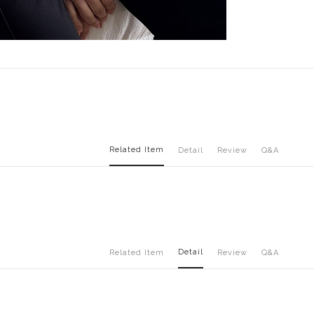
Related Item
Detail
Review
Q&A
Detail
Related Item
Review
Q&A