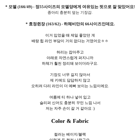
* 모델 (166/49) - 정55사이즈의 모델양에게 여유있는 핏으로 잘 맞았어요!
종아리 충분히 덮는 기장감.
* 효정쥔장 (163/62) - 하체비만의 66사이즈인데요.
이거 입었을 때 제일 좋았던 게
배랑 힙 라인 부담이 거의 없다는 거였어요ㅎㅎ
허리는 잡아주고
아래로 자연스럽게 퍼지니까
하체가 훨씬 정리돼 보이더라구요.
기장도 너무 길지 않아서
제 키에도 답답하지 않고
오히려 다리 라인이 더 예뻐 보이는 느낌이에요.
여름에 티 하나 넣어 입고
슬리퍼 신어도 충분히 꾸민 느낌 나서
저는 자주 손이 갈 거 같아요 :)
Color & Fabric
컬러는 베이지/블랙