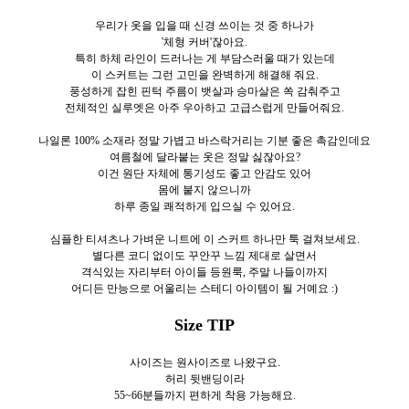
우리가 옷을 입을 때 신경 쓰이는 것 중 하나가
'체형 커버'잖아요.
특히 하체 라인이 드러나는 게 부담스러울 때가 있는데
이 스커트는 그런 고민을 완벽하게 해결해 줘요.
풍성하게 잡힌 핀턱 주름이 뱃살과 승마살은 쏙 감춰주고
전체적인 실루엣은 아주 우아하고 고급스럽게 만들어줘요.
나일론 100% 소재라 정말 가볍고 바스락거리는 기분 좋은 촉감인데요
여름철에 달라붙는 옷은 정말 싫잖아요?
이건 원단 자체에 통기성도 좋고 안감도 있어
몸에 붙지 않으니까
하루 종일 쾌적하게 입으실 수 있어요.
심플한 티셔츠나 가벼운 니트에 이 스커트 하나만 툭 걸쳐보세요.
별다른 코디 없이도 꾸안꾸 느낌 제대로 살면서
격식있는 자리부터 아이들 등원룩, 주말 나들이까지
어디든 만능으로 어울리는 스테디 아이템이 될 거예요 :)
Size TIP
사이즈는 원사이즈로 나왔구요.
허리 뒷밴딩이라
55~66분들까지 편하게 착용 가능해요.