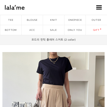
TEE
BLOUSE
KNIT
ONEPIECE
OUTER
BOTTOM
ACC
SALE
ONLY YOU
GIFT
오드리 핀턱 플레어 스커트 (2 color)