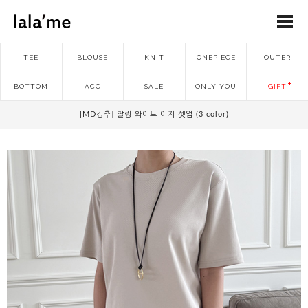
TEE
BLOUSE
KNIT
ONEPIECE
OUTER
BOTTOM
ACC
SALE
ONLY YOU
GIFT
[MD강추] 찰랑 와이드 이지 셋업 (3 color)