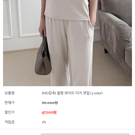
상품명
[MD강추] 찰랑 와이드 이지 셋업 (3 color)
판매가
60,000원
할인가
57,000원
적립금
1%