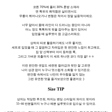
코튼 70%에 폴리 30% 혼방 소재라
면 특유의 쾌적함은 살리면서도
무릎이 튀어나오거나 변형은 적어서 정말 실용적이에요.
너무 얇아서 몸매 라인이 다 드러나는 원단이 아니라
어느 정도 톡톡하게 핏을 잡아주는 힘이 있어서
입었을 때 실루엣이 참 고급스러워요.
상하의 따로 활용하기에도 너무 좋지만,
세트로 입었을 때 그 깔끔하고 차려입은 듯 편안한 느낌이 최고예요,
집 앞 산책부터 아이 등하원 룩,
그리고 가벼운 외출까지 이 세트 하나면 코디 걱정 끝! ㅎㅎ
이런 편안한 셋업도 세련된 컬러감과 핏만 잘 고르면
나이 상관 없이 누구나 멋스럽게 소화할 수 있거든요.
편안함 속에서도 나만의 우아함을 잃지 않는
그런 유연한 멋을 즐겨보셨으면 좋겠어요 :)
Size TIP
상의는 적당한 루즈핏, 하의는 밴딩 스타일의 와이드 핏이라
55~66 반분들까지 누구나 예쁜 실루엣으로 입으실 수 있어요.