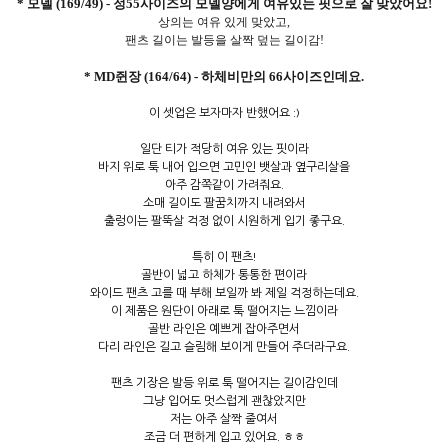
* 모델 (169/49) - 정55사이즈의 모델양에게 여유있는 핏으로 잘 맞았어요!
상의는 여유 있게 맞았고,
팬츠 길이는 발등을 살짝 덮는 길이감!
* MD쥔장 (164/64) - 하체비만의 66사이즈인데요.
이 셋업은 보자마자 반했어요 :)
일단 티가 적당히 여유 있는 핏이라
바지 위로 툭 내어 입으면 고민인 뱃살과 옆구리살을
아주 감쪽같이 가려줘요.
소매 길이도 팔꿈치까지 내려와서
출렁이는 팔뚝살 걱정 없이 시원하게 입기 좋구요.
특히 이 팬츠!
골반이 넓고 하체가 통통한 편이라
와이드 팬츠 고를 때 부해 보일까 봐 제일 걱정하는데요.
이 제품은 원단이 아래로 툭 떨어지는 느낌이라
골반 라인은 예쁘게 잡아주면서
다리 라인은 길고 슬림해 보이게 만들어 주더라구요.
팬츠 기장은 발등 위로 툭 떨어지는 길이감인데
그냥 입어도 멋스럽게 괜찮았지만
저는 아주 살짝 줄여서
조금 더 편하게 입고 있어요. ㅎㅎ