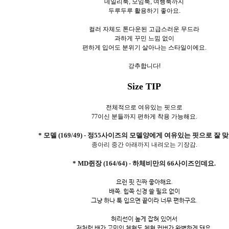
데일리룩, 모임룩, 여행룩까지
두루두루 활용하기 좋아요.
컬러 자체도 톤다운된 고급스러운 무드라
과하게 꾸민 느낌 없이
편하게 입어도 분위기 살아나는 스타일이에요.
강추합니다!
Size TIP
전체적으로 여유있는 핏으로
77이신 분들까지 편하게 착용 가능해요.
* 모델 (169/49) - 정55사이즈의 모델양에게 여유있는 핏으로 잘 
종아리 중간 아래까지 내려오는 기장감.
* MD쥔장 (164/64) - 하체비만의 66사이즈인데요.
요런 핏 진짜 좋아해요.
배쪽, 힙쪽 신경 쓸 필요 없이
그냥 하나 툭 입으면 끝이라 너무 편하구요.
허리선이 높게 잡혀 있어서
저처럼 배가 고민인 체형도 체형 커버가 완벽하게 돼요.