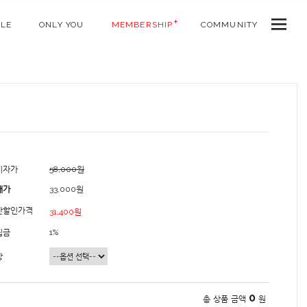
ALE
ONLY YOU
MEMBERSHIP
COMMUNITY
비자가
58,000원
매가
33,000원
간할인가격
31,400원
립금
1%
상
0
총 상품 금액
원