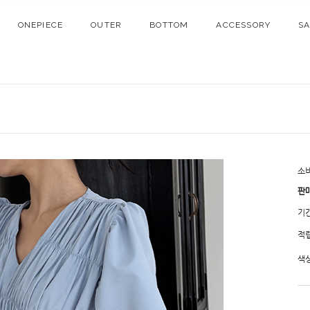
ONEPIECE
OUTER
BOTTOM
ACCESSORY
S
소
판
기
적
색