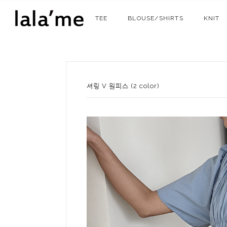
TEE
BLOUSE/SHIRTS
KNIT
셔링 V 원피스 (2 color)