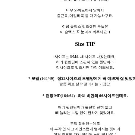
너무 와이드하지 않아서
출근룩, 데일리룩 둘 다 가능하구요.
여름 슬랙스 찾으셨던 분들은
이 슬랙스 꼭 눈여겨 봐주세요 :)
Size TIP
사이즈는 S/M/L 세 사이즈 나왔는데요,
허리 뒷밴딩에 스판끼 있는 원단이라
정사이즈로 입으시면 가장 예쁘세요.
* 모델 (169/49) - 정55사이즈의 모델양에게 딱 예쁘게 잘 맞았
발등 위로 살짝 떨어지는 기장감.
* 쥔장 MD(164/64) - 하체 비만의 66사이즈인데요.
허리 뒷밴딩이라 불편함 전혀 없고
배 눌리는 느낌 없이 편하게 맞았어요.
핀턱 잡혀있는데도
배 부각 안 되고 자연스럽게 떨어지는 핏이라
이거 입으면 라인 정리된 느낌 딱 나요 :)