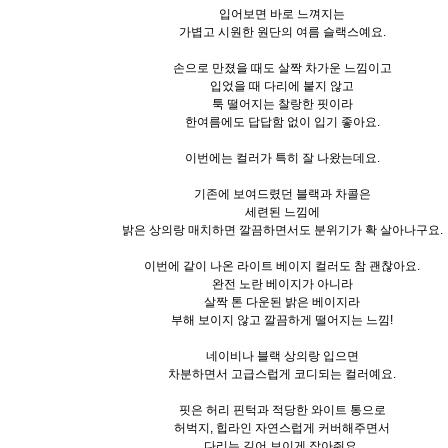
입어보면 바로 느껴지는
가볍고 시원한 원단의 여름 슬랙스예요.
손으로 만졌을 때도 살짝 차가운 느낌이고
입었을 때 다리에 붙지 않고
툭 떨어지는 찰랑한 핏이라
한여름에도 답답함 없이 입기 좋아요.
이번에는 컬러가 특히 잘 나왔는데요.
기존에 보여드렸던 블랙과 차콜은
세련된 느낌에
밝은 상의랑 매치하면 깔끔하면서도 분위기가 확 살아나구요.
이번에 같이 나온 라이트 베이지 컬러도 참 괜찮아요.
완전 노란 베이지가 아니라
살짝 톤 다운된 밝은 베이지라
부해 보이지 않고 깔끔하게 떨어지는 느낌!
네이비나 블랙 상의랑 입으면
차분하면서 고급스럽게 코디되는 컬러예요.
핏은 허리 핀턱과 적당한 와이트 통으로
허벅지, 힙라인 자연스럽게 커버해주면서
다리는 길어 보이게 잡아줘요.