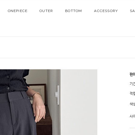
ONEPIECE
OUTER
BOTTOM
ACCESSORY
S
판
기
적
색
사