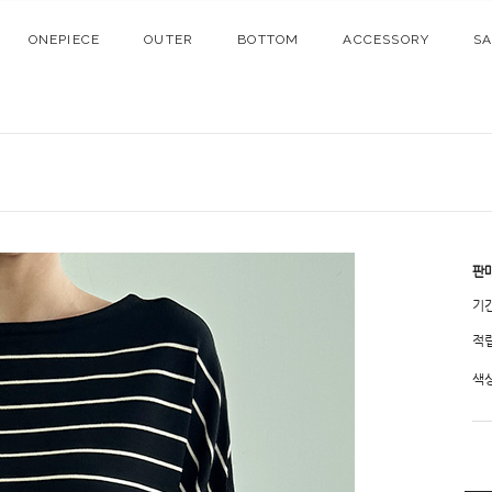
ONEPIECE
OUTER
BOTTOM
ACCESSORY
S
판
기
적
색