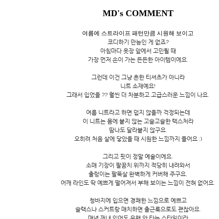
MD's COMMENT
여름에 스트라이프 패턴만큼 시원해 보이고
코디하기 만능인 게 없죠?
아침마다 옷장 앞에서 고민될 때
가장 먼저 손이 가는 든든한 아이템이에요.
그런데 이건 그냥 흔한 티셔츠가 아니라
니트 소재예요!
그래서 입었을 ?? 훨씬 더 차분하고 고급스러운 느낌이 나요.
여름 니트라고 하면 덥지 않을까 걱정되는데
이 니트는 몸에 붙지 않는 고슬고슬한 텍스처라
땀나도 달라붙지 않구요.
오히려 처음 살에 닿았을 때 시원한 느낌까지 들어요 :)
그리고 핏이 정말 예술이에요.
소매 기장이 팔꿈치 위까지 적당히 내려와서
출렁이는 팔뚝살 완벽하게 커버해 주구요,
어깨 라인도 딱 예쁘게 떨어져서 부해 보이는 느낌이 전혀 없어요.
청바지에 입으면 경쾌한 느낌으로 예쁘고
슬랙스나 스커트랑 매치하면 출근룩으로도 괜찮아요.
매년 꺼내 입어도 유행 안 타는 스타일이라