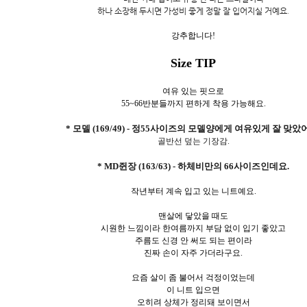
하나 소장해 두시면 가성비 좋게 정말 잘 입어지실 거예요.
강추합니다!
Size TIP
여유 있는 핏으로
55~66반분들까지 편하게 착용 가능해요.
* 모델 (169/49) - 정55사이즈의 모델양에게 여유있게 잘 맞았
골반선 덮는 기장감.
* MD쥔장 (163/63) - 하체비만의 66사이즈인데요.
작년부터 계속 입고 있는 니트예요.
맨살에 닿았을 때도
시원한 느낌이라 한여름까지 부담 없이 입기 좋았고
주름도 신경 안 써도 되는 편이라
진짜 손이 자주 가더라구요.
요즘 살이 좀 불어서 걱정이었는데
이 니트 입으면
오히려 상체가 정리돼 보이면서