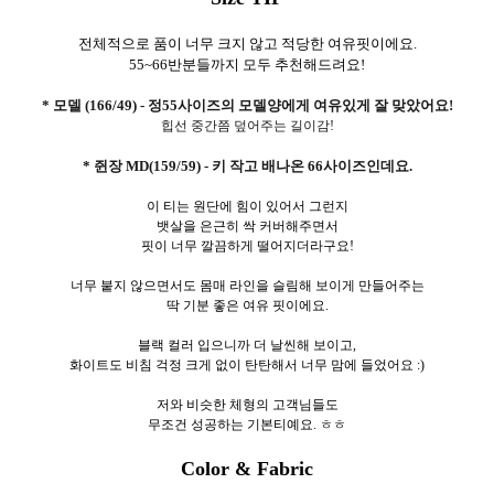
전체적으로 품이 너무 크지 않고 적당한 여유핏이에요.
55~66반분들까지 모두 추천해드려요!
* 모델 (166/49) - 정55사이즈의 모델양에게 여유있게 잘 맞았어요!
힙선 중간쯤 덮어주는 길이감!
* 쥔장 MD(159/59) - 키 작고 배나온 66사이즈인데요.
이 티는 원단에 힘이 있어서 그런지
뱃살을 은근히 싹 커버해주면서
핏이 너무 깔끔하게 떨어지더라구요!
너무 붙지 않으면서도 몸매 라인을 슬림해 보이게 만들어주는
딱 기분 좋은 여유 핏이에요.
블랙 컬러 입으니까 더 날씬해 보이고,
화이트도 비침 걱정 크게 없이 탄탄해서 너무 맘에 들었어요 :)
저와 비슷한 체형의 고객님들도
무조건 성공하는 기본티예요. ㅎㅎ
Color & Fabric