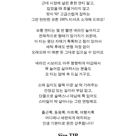
근데 시장에 널린 흔한 면티 말고,
입었을 때 흐물거리지 않고
핏이 딱! 고급스럽게 잡히는
그런 탄탄한 코튼 100% 티셔츠 소개해 드려요!
보통 면티는 몇 번 빨면 넥라인 늘어지고
전체적으로 형태가 망가지기 쉬운데,
이 티는 원단 자체가 톡톡하고 힘이 있어서
세탁 후에도 변형 걱정 없이
오래오래 이 예쁜 핏 그대로 입으실 수 있어요.
넥라인 시보리도 아주 짱짱하게 마감돼서
목 늘어짐 싫어하시는 분들도
요 티는 맘에 쏙 드실 거구요,
소매 길이도 팔뚝 미운 살 딱 가려주는
안정감 있는 길이라 부담 없고,
단품으로 슬랙스나 데님에 툭 입어도
스타일이 딱 살아나는 그런 면팅예요.
출근룩, 등원룩, 마트룩, 여행지룩
어디에나 세련되게 매치되는
인생 기본티로 완전 강추합니다!
Size TIP