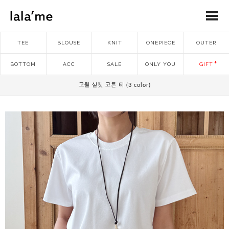
TEE
BLOUSE
KNIT
ONEPIECE
OUTER
BOTTOM
ACC
SALE
ONLY YOU
GIFT
고퀄 실켓 코튼 티 (3 color)