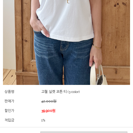
상품명
고퀄 실켓 코튼 티 (3 color)
판매가
42,000원
할인가
39,900원
적립금
1%