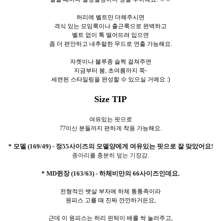
허리에 벨트만 더해주시면
격식 있는 모임룩이나 출근룩으로 완벽하고
벨트 없이 툭 떨어뜨려 입으면
좀 더 편안하고 내추럴한 무드로 연출 가능해요.
자켓이나 블루종 슬쩍 걸쳐주면
지금부터 봄, 초여름까지 쭉-
세련된 스타일링을 완성할 수 있으실 거예요 :)
Size TIP
여유있는 핏으로
77이신 분들까지 편하게 착용 가능해요.
* 모델 (169/49) - 정55사이즈의 모델양에게 여유있는 핏으로 잘 맞았어요!
종아리를 충분히 덮는 기장감.
* MD쥔장 (163/63) - 하체비만의 66사이즈인데요.
전형적인 뱃살 부자에 하체 통통족이라
원피스 고를 때 진짜 깐깐하거든요,
근데 이 원피스는 허리 핀턱이 배를 싹 눌러주고,