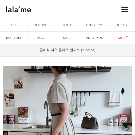
TEE
BLOUSE
KNIT
ONEPIECE
OUTER
BOTTOM
ACC
SALE
ONLY YOU
GIFT
클래식 셔츠 플리츠 원피스 (2 color)