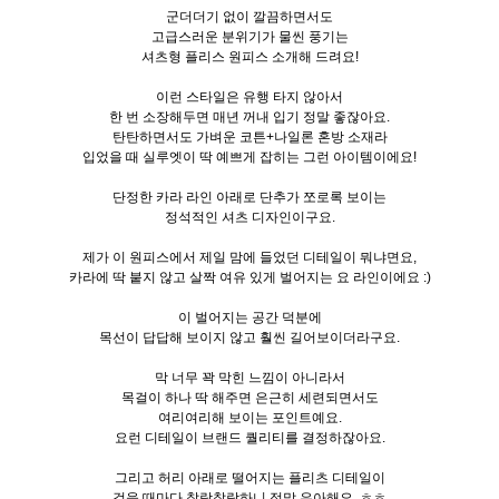
군더더기 없이 깔끔하면서도
고급스러운 분위기가 물씬 풍기는
셔츠형 플리스 원피스 소개해 드려요!
이런 스타일은 유행 타지 않아서
한 번 소장해두면 매년 꺼내 입기 정말 좋잖아요.
탄탄하면서도 가벼운 코튼+나일론 혼방 소재라
입었을 때 실루엣이 딱 예쁘게 잡히는 그런 아이템이에요!
단정한 카라 라인 아래로 단추가 쪼로록 보이는
정석적인 셔츠 디자인이구요.
제가 이 원피스에서 제일 맘에 들었던 디테일이 뭐냐면요,
카라에 딱 붙지 않고 살짝 여유 있게 벌어지는 요 라인이에요 :)
이 벌어지는 공간 덕분에
목선이 답답해 보이지 않고 훨씬 길어보이더라구요.
막 너무 꽉 막힌 느낌이 아니라서
목걸이 하나 딱 해주면 은근히 세련되면서도
여리여리해 보이는 포인트예요.
요런 디테일이 브랜드 퀄리티를 결정하잖아요.
그리고 허리 아래로 떨어지는 플리츠 디테일이
걸을 때마다 찰랑찰랑하니 정말 우아해요. ㅎㅎ