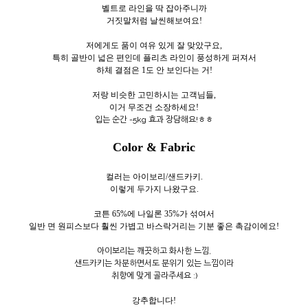
벨트로 라인을 딱 잡아주니까
거짓말처럼 날씬해보여요!
저에게도 품이 여유 있게 잘 맞았구요,
특히 골반이 넓은 편인데 플리츠 라인이 풍성하게 퍼져서
하체 결점은 1도 안 보인다는 거!
저랑 비슷한 고민하시는 고객님들,
이거 무조건 소장하세요!
입는 순간 -5kg 효과 장담해요!ㅎㅎ
Color & Fabric
컬러는 아이보리/샌드카키.
이렇게 두
가지 나왔구요.
코튼 65%에 나일론 35%가 섞여서
일반 면 원피스보다 훨씬 가볍고 바스락거리는 기분 좋은 촉감이에요!
아이보리는 깨끗하고 화사한 느낌,
샌드카키는 차분하면서도 분위기 있는 느낌이라
취향에 맞게 골라주세요 :)
강추합니다!