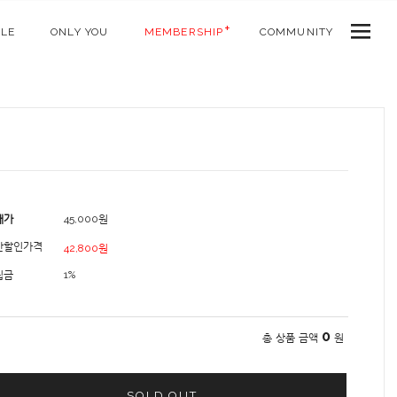
ALE
ONLY YOU
MEMBERSHIP
COMMUNITY
매가
45,000
원
간할인가격
42,800원
립금
1%
0
총 상품 금액
원
SOLD OUT