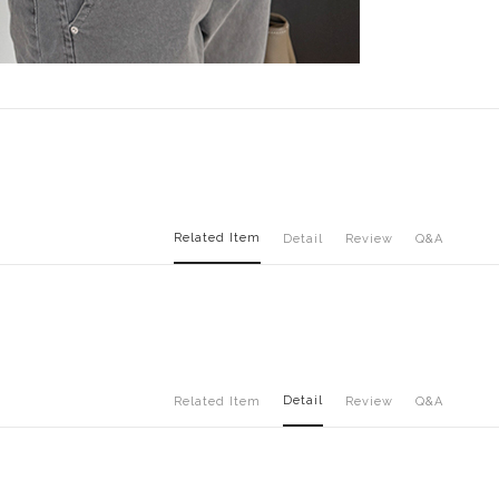
Related Item
Detail
Review
Q&A
Detail
Related Item
Review
Q&A