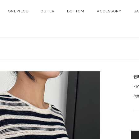
ONEPIECE
OUTER
BOTTOM
ACCESSORY
S
판
기
적