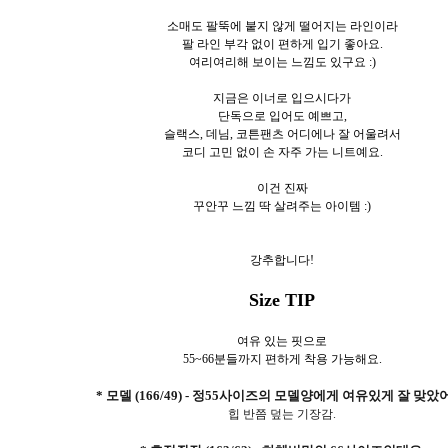
소매도 팔뚝에 붙지 않게 떨어지는 라인이라
팔 라인 부각 없이 편하게 입기 좋아요.
여리여리해 보이는 느낌도 있구요 :)
지금은 이너로 입으시다가
단독으로 입어도 예쁘고,
슬랙스, 데님, 코튼팬츠 어디에나 잘 어울려서
코디 고민 없이 손 자주 가는 니트예요.
이건 진짜
꾸안꾸 느낌 딱 살려주는 아이템 :)
강추합니다!
Size TIP
여유 있는 핏으로
55~66분들까지 편하게 착용 가능해요.
* 모델 (166/49) - 정55사이즈의 모델양에게 여유있게 잘 맞았
힙 반쯤 덮는 기장감.