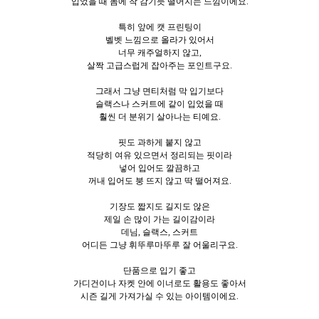
입었을 때 몸에 착 감기듯 떨어지는 느낌이에요.
특히 앞에 캣 프린팅이
벨벳 느낌으로 올라가 있어서
너무 캐주얼하지 않고,
살짝 고급스럽게 잡아주는 포인트구요.
그래서 그냥 면티처럼 막 입기보다
슬랙스나 스커트에 같이 입었을 때
훨씬 더 분위기 살아나는 티예요.
핏도 과하게 붙지 않고
적당히 여유 있으면서 정리되는 핏이라
넣어 입어도 깔끔하고
꺼내 입어도 붕 뜨지 않고 딱 떨어져요.
기장도 짧지도 길지도 않은
제일 손 많이 가는 길이감이라
데님, 슬랙스, 스커트
어디든 그냥 휘뚜루마뚜루 잘 어울리구요.
단품으로 입기 좋고
가디건이나 자켓 안에 이너로도 활용도 좋아서
시즌 길게 가져가실 수 있는 아이템이에요.