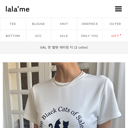
TEE
BLOUSE
KNIT
ONEPIECE
OUTER
BOTTOM
ACC
SALE
ONLY YOU
GIFT
SAL 캣 벨벳 레터링 티 (2 color)