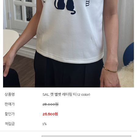
상품명
SAL 캣 벨벳 레터링 티 (2 color)
판매가
28,000원
할인가
26,600원
적립금
1%