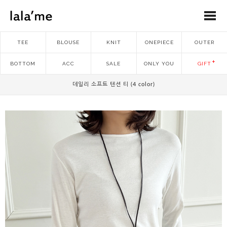
TEE
BLOUSE
KNIT
ONEPIECE
OUTER
BOTTOM
ACC
SALE
ONLY YOU
GIFT
데일리 소프트 텐션 티 (4 color)