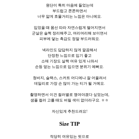
원단이 특히 마음에 들었는데
부드럽고 쫀쫀하면서
너무 얇게 흐물거리는 느낌은 아니에요.
입었을 때 몸선 따라 자연스럽게 떨어지면서
군살은 슬쩍 정리해주고, 여리여리해 보이면서
피부에 닿는 촉감도 정말 부드러워요.
넥라인도 답답하지 않게 깔끔해서
단정한 느낌으로 입기 좋고
소매 기장도 살짝 여유 있게 나와서
손등 덮는 느낌으로 입으면 분위기 예뻐요.
청바지, 슬랙스, 스커트 어디에나 잘 어울려서
데일리로 가장 손 많이 가는 티가 될 거예요.
촬영하면서 이건 컬러별로 쟁여야겠다 싶었는데,
샘플 컬러 고를 때도 버릴 색이 없더라구요. ㅎㅎ
자신있게 추천드려요!
Size TIP
적당히 여유있는 핏으로