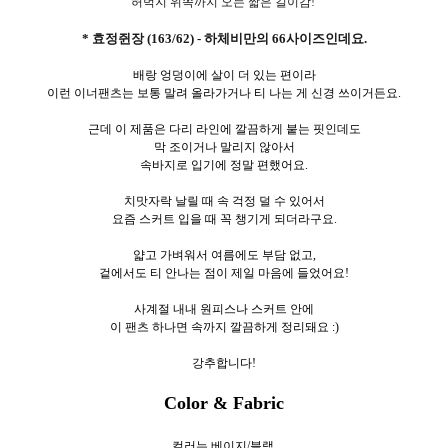
허벅지 위쪽까지 오는 짧은 길이감!
* 효정쥔장 (163/62) - 하체비만의 66사이즈인데요.
배랑 엉덩이에 살이 더 있는 편이라
이런 이너팬츠는 보통 말려 올라가거나 티 나는 게 신경 쓰이거든요.
근데 이 제품은 다리 라인에 깔끔하게 붙는 핏인데도
막 조이거나 말리지 않아서
속바지로 입기에 정말 편했어요.
치맛자락 날릴 때 속 걱정 덜 수 있어서
요즘 스커트 입을 때 꼭 챙기게 되더라구요.
얇고 가벼워서 여름에도 부담 없고,
겉에서도 티 안나는 점이 제일 마음에 들었어요!
사계절 내내 원피스나 스커트 안에
이 팬츠 하나면 속까지 깔끔하게 정리돼요 :)
강추합니다!
Color & Fabric
컬러는 베이지/블랙.