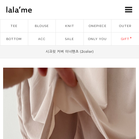
TEE
BLOUSE
KNIT
ONEPIECE
OUTER
BOTTOM
ACC
SALE
ONLY YOU
GIFT
시크릿 커버 이너팬츠 (2color)