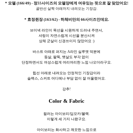
* 모델 (166/49) - 정55사이즈의 모델양에게 여유있는 핏으로 잘 맞았어요!
골반선 살짝 아래까지 내려오는 기장감.
* 효정쥔장 (163/62) - 하체비만의 66사이즈인데요.
브이넥 라인이 목선을 시원하게 드러내 주면서,
셔링이 자연스럽게 시선을 분산시켜
상체 군살이 신경쓰이지 않았어요 :)
바스트 아래로 퍼지는 A라인 실루엣 덕분에
등살, 팔뚝, 뱃살도 부각 없이
단정하면서도 여성스럽게 여리여리한 느낌 나오더라구요.
힙선 아래로 내려오는 안정적인 기장감이라
슬랙스, 스커트 어디에나 부담 없이 잘 어울렸어요.
강추!
Color & Fabric
컬러는 아이보리/딥모카/블랙.
이렇게 세
가지 나왔구요.
아이보리는 화사하고 깨끗한 느낌으로