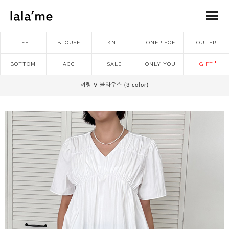
TEE
BLOUSE
KNIT
ONEPIECE
OUTER
BOTTOM
ACC
SALE
ONLY YOU
GIFT
셔링 V 블라우스 (3 color)