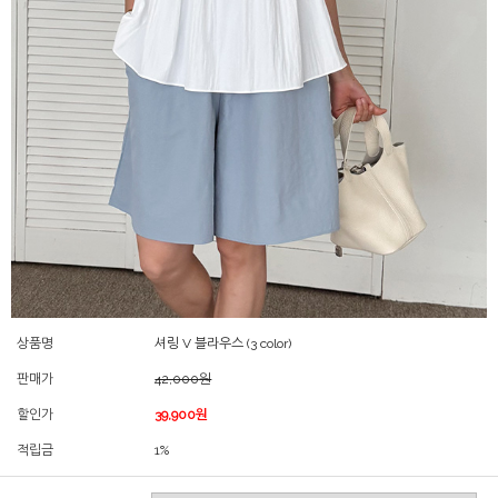
상품명
셔링 V 블라우스 (3 color)
판매가
42,000원
할인가
39,900원
적립금
1%