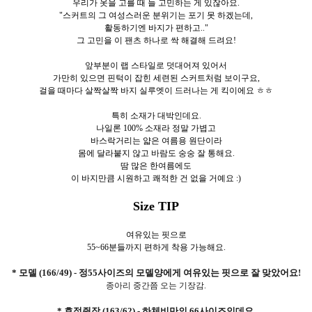
우리가 옷을 고를 때 늘 고민하는 게 있잖아요.
"스커트의 그 여성스러운 분위기는 포기 못 하겠는데,
활동하기엔 바지가 편하고.."
그 고민을 이 팬츠 하나로 싹 해결해 드려요!
앞부분이 랩 스타일로 덧대어져 있어서
가만히 있으면 핀턱이 잡힌 세련된 스커트처럼 보이구요,
걸을 때마다 살짝살짝 바지 실루엣이 드러나는 게 킥이에요 ㅎㅎ
특히 소재가 대박인데요.
나일론 100% 소재라 정말 가볍고
바스락거리는 얇은 여름용 원단이라
몸에 달라붙지 않고 바람도 숭숭 잘 통해요.
땀 많은 한여름에도
이 바지만큼 시원하고 쾌적한 건 없을 거예요 :)
Size TIP
여유있는 핏으로
55~66분들까지 편하게 착용 가능해요.
* 모델 (166/49) - 정55사이즈의 모델양에게 여유있는 핏으로 잘 맞았어요!
종아리 중간쯤 오는 기장감.
* 효정쥔장 (163/62) - 하체비만의 66사이즈인데요.