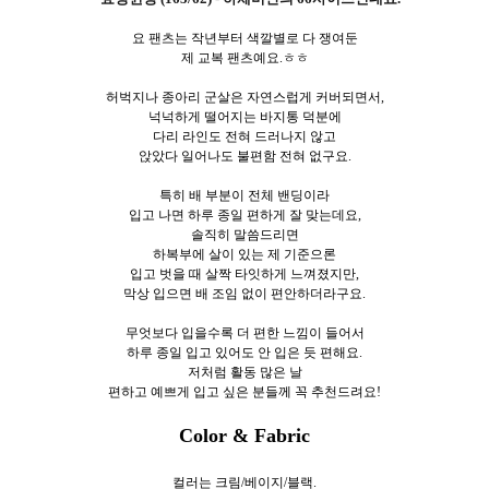
요 팬츠는 작년부터 색깔별로 다 쟁여둔
제 교복 팬츠예요.ㅎㅎ
허벅지나 종아리 군살은 자연스럽게 커버되면서,
넉넉하게 떨어지는 바지통 덕분에
다리 라인도 전혀 드러나지 않고
앉았다 일어나도 불편함 전혀 없구요.
특히 배 부분이 전체 밴딩이라
입고 나면 하루 종일 편하게 잘 맞는데요,
솔직히 말씀드리면
하복부에 살이 있는 제 기준으론
입고 벗을 때 살짝 타잇하게 느껴졌지만,
막상 입으면 배 조임 없이 편안하더라구요.
무엇보다 입을수록 더 편한 느낌이 들어서
하루 종일 입고 있어도 안 입은 듯 편해요.
저처럼 활동 많은 날
편하고 예쁘게 입고 싶은 분들께 꼭 추천드려요!
Color & Fabric
컬러는 크림/베이지/블랙.