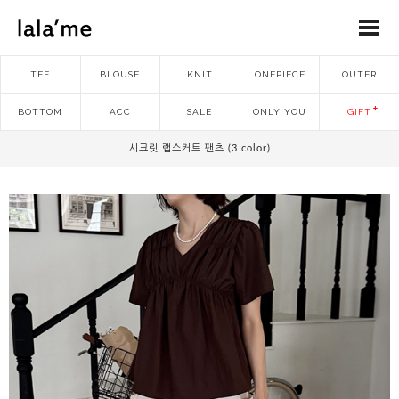
TEE
BLOUSE
KNIT
ONEPIECE
OUTER
BOTTOM
ACC
SALE
ONLY YOU
GIFT
시크릿 랩스커트 팬츠 (3 color)