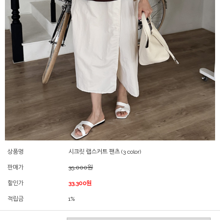
상품명
시크릿 랩스커트 팬츠 (3 color)
판매가
35,000원
할인가
33,300원
적립금
1%