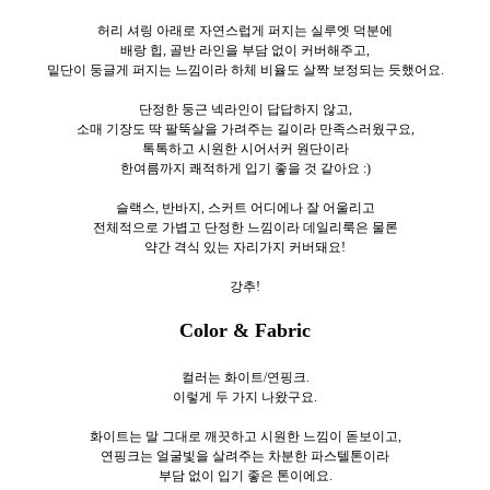
허리 셔링 아래로 자연스럽게 퍼지는 실루엣 덕분에
배랑 힙, 골반 라인을 부담 없이 커버해주고,
밑단이 둥글게 퍼지는 느낌이라 하체 비율도 살짝 보정되는 듯했어요.
단정한 둥근 넥라인이 답답하지 않고,
소매 기장도 딱 팔뚝살을 가려주는 길이라 만족스러웠구요,
톡톡하고 시원한 시어서커 원단이라
한여름까지 쾌적하게 입기 좋을 것 같아요 :)
슬랙스, 반바지, 스커트 어디에나 잘 어울리고
전체적으로 가볍고 단정한 느낌이라 데일리룩은 물론
약간 격식 있는 자리가지 커버돼요!
강추!
Color & Fabric
컬러는 화이트/연핑크.
이렇게 두
가지 나왔구요.
화이트는 말 그대로 깨끗하고 시원한 느낌이 돋보이고,
연핑크는 얼굴빛을 살려주는 차분한 파스텔톤이라
부담 없이 입기 좋은 톤이에요.