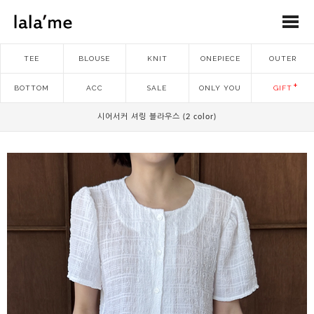
TEE
BLOUSE
KNIT
ONEPIECE
OUTER
BOTTOM
ACC
SALE
ONLY YOU
GIFT
시어서커 셔링 블라우스 (2 color)