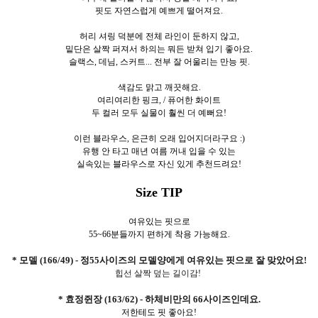
핏도 자연스럽게 예쁘게 떨어져요.
허리 셔링 덕분에 전체 라인이 둔하지 않고,
밑단은 살짝 퍼져서 하의는 뭐든 받쳐 입기 좋아요.
슬랙스, 데님, 스커트... 전부 잘 어울리는 만능 핏.
색감도 맑고 깨끗해요.
여리여리한 핑크, /
퓨어한 화이트
두 컬러 모두 실물이 훨씬 더 예뻐요!
이런 블라우스, 은근히 오래 입어지더라구요 :)
유행 안 타고 매년 여름 꺼내 입을 수 있는
실속있는 블라우스로 자신 있게 추천드려요!
Size TIP
여유있는 핏으로
55~66분들까지 편하게 착용 가능해요.
* 모델 (166/49) - 정55사이즈의 모델양에게 여유있는 핏으로 잘 맞았어요!
힙선 살짝 덮는 길이감!
* 효정쥔장 (163/62) - 하체비만의 66사이즈인데요.
저한테도 핏 좋아요!