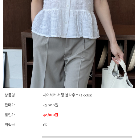
상품명
시어서커 셔링 블라우스 (2 color)
판매가
45,000원
할인가
42,800원
적립금
1%