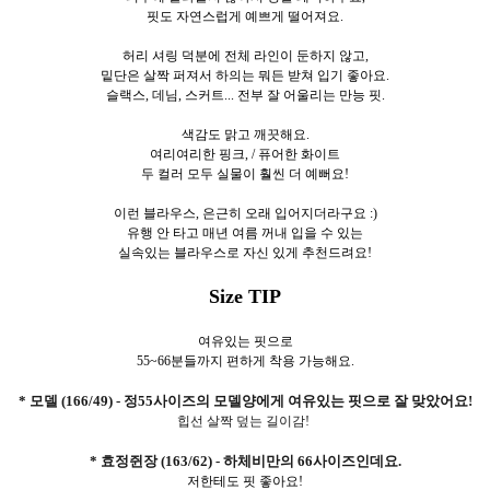
핏도 자연스럽게 예쁘게 떨어져요.
허리 셔링 덕분에 전체 라인이 둔하지 않고,
밑단은 살짝 퍼져서 하의는 뭐든 받쳐 입기 좋아요.
슬랙스, 데님, 스커트... 전부 잘 어울리는 만능 핏.
색감도 맑고 깨끗해요.
여리여리한 핑크, /
퓨어한 화이트
두 컬러 모두 실물이 훨씬 더 예뻐요!
이런 블라우스, 은근히 오래 입어지더라구요 :)
유행 안 타고 매년 여름 꺼내 입을 수 있는
실속있는 블라우스로 자신 있게 추천드려요!
Size TIP
여유있는 핏으로
55~66분들까지 편하게 착용 가능해요.
* 모델 (166/49) - 정55사이즈의 모델양에게 여유있는 핏으로 잘 맞았어요!
힙선 살짝 덮는 길이감!
* 효정쥔장 (163/62) - 하체비만의 66사이즈인데요.
저한테도 핏 좋아요!