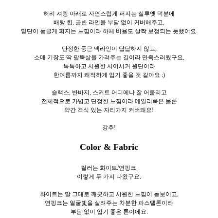
허리 셔링 아래로 자연스럽게 퍼지는 실루엣 덕분에
배랑 힙, 골반 라인을 부담 없이 커버해주고,
밑단이 둥글게 퍼지는 느낌이라 하체 비율도 살짝 보정되는 듯했어요.
단정한 둥근 넥라인이 답답하지 않고,
소매 기장도 딱 팔뚝살을 가려주는 길이라 만족스러웠구요,
톡톡하고 시원한 시어서커 원단이라
한여름까지 쾌적하게 입기 좋을 것 같아요 :)
슬랙스, 반바지, 스커트 어디에나 잘 어울리고
전체적으로 가볍고 단정한 느낌이라 데일리룩은 물론
약간 격식 있는 자리가지 커버돼요!
강추!
Color & Fabric
컬러는 화이트/연핑크.
이렇게 두
가지 나왔구요.
화이트는 말 그대로 깨끗하고 시원한 느낌이 돋보이고,
연핑크는 얼굴빛을 살려주는 차분한 파스텔톤이라
부담 없이 입기 좋은 톤이에요.