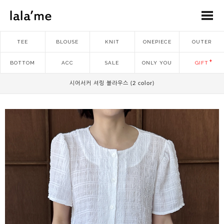
TEE
BLOUSE
KNIT
ONEPIECE
OUTER
BOTTOM
ACC
SALE
ONLY YOU
GIFT
시어서커 셔링 블라우스 (2 color)