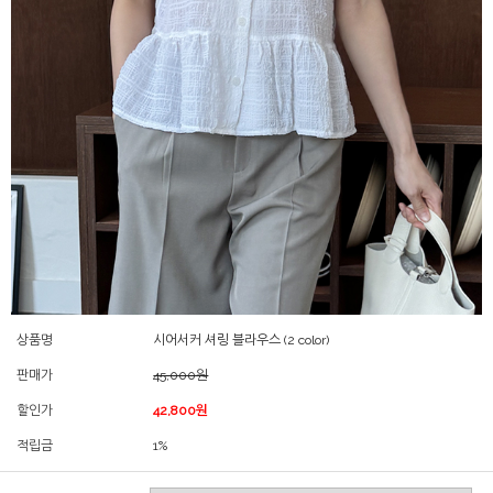
상품명
시어서커 셔링 블라우스 (2 color)
판매가
45,000원
할인가
42,800원
적립금
1%