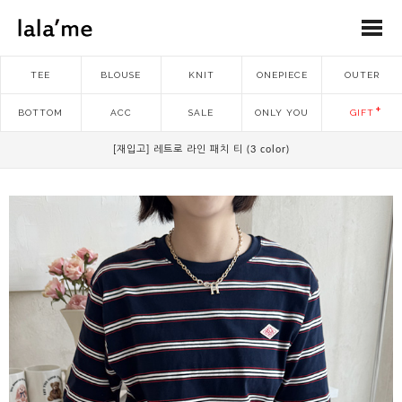
TEE
BLOUSE
KNIT
ONEPIECE
OUTER
BOTTOM
ACC
SALE
ONLY YOU
GIFT
[재입고] 레트로 라인 패치 티 (3 color)