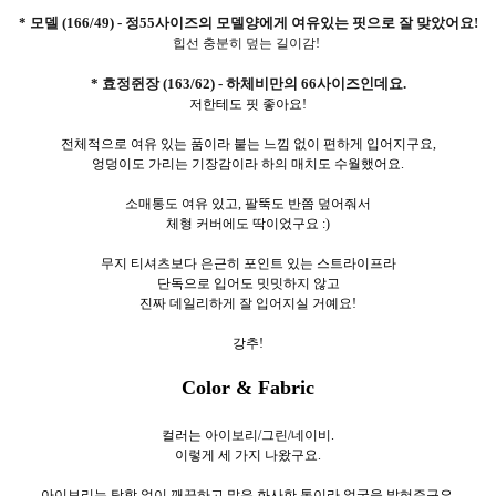
* 모델 (166/49) - 정55사이즈의 모델양에게 여유있는 핏으로 잘 맞았어요!
힙선 충분히 덮는 길이감!
* 효정쥔장 (163/62) - 하체비만의 66사이즈인데요.
저한테도 핏 좋아요!
전체적으로 여유 있는 품이라 붙는 느낌 없이 편하게 입어지구요,
엉덩이도 가리는 기장감이라 하의 매치도 수월했어요.
소매통도 여유 있고, 팔뚝도 반쯤 덮어줘서
체형 커버에도 딱이었구요 :)
무지 티셔츠보다 은근히 포인트 있는 스트라이프라
단독으로 입어도 밋밋하지 않고
진짜 데일리하게 잘 입어지실 거예요!
강추!
Color & Fabric
컬러는 아이보리/그린/네이비.
이렇게 세
가지 나왔구요.
아이보리는 탁함 없이 깨끗하고 맑은 화사한 톤이라 얼굴을 밝혀주구요,