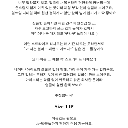
너무 달라붙지 않고, 팔뚝이나 복부라인 편안하게 커버되는데
촌스럽지 않게 여유 있는 핏이라 체형 부각 없이 슬림해 보이구요,
옆트임 디테일 덕에 힙선 걸치거나 앞만 살짝 넣어 입기에도 딱 좋아요.
심플한 듯하지만 패턴 간격이 안정감 있고,
자수 로고까지 센스 있게 들어가 있어서
어디에나 툭 매치해도 '꾸안꾸' 느김이 나요 :)
이런 스트라이프 티셔츠는 매 시즌 나오는 듯하면서도
"아 저건 컬러도 패턴도 예쁘다~" 싶은 건 드물잖아요.
요 아이는 그 '예쁜 쪽' 스트라이프 티예요 :)
네이비+아이보리 조합은 말해 뭐해, 가장 손이 자주 가는 컬러구요.
그린 컬러는 흔하지 않게 예쁜 컬러감에 얼굴이 환해 보이구요.
아이보리는 탁함 없이 깨끗하고 맑은 화사한 톤이라
얼굴이 훨씬 환해 보여요.
추천합니다!
Size TIP
여유있는 핏으로
55~66분들까지 편하게 착용 가능해요.