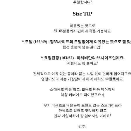
추천합니다!
Size TIP
여유있는 핏으로
55~66분들까지 편하게 착용 가능해요.
* 모델 (166/49) - 정55사이즈의 모델양에게 여유있는 핏으로 잘 
힙선 충분히 덮는 길이감!
* 효정쥔장 (163/62) - 하체비만의 66사이즈인데요.
저한테도 핏 좋아요!
전체적으로 여유 있는 품이라 붙는 느낌 없이 편하게 입어지구요
엉덩이도 가리는 기장감이라 하의 매치도 수월했어요.
소매통도 여유 있고, 팔뚝도 반쯤 덮어줘서
체형 커버에도 딱이었구요 :)
무지 티셔츠보다 은근히 포인트 있는 스트라이프라
단독으로 입어도 밋밋하지 않고
진짜 데일리하게 잘 입어지실 거예요!
강추!