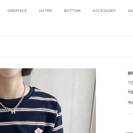
ONEPIECE
OUTER
BOTTOM
ACCESSORY
S
판
기
적
색