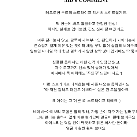
레트로한 무드의 스트라이프 티셔츠 보여드릴게요.
딱 한눈에 봐도 깔끔하고 단정한 인상!
하지만 실제로 입어보면, 핏도 진짜 잘 빠졌어요.
너무 달라붙지 않고, 팔뚝이나 복부라인 편안하게 커버되는데
촌스럽지 않게 여유 있는 핏이라 체형 부각 없이 슬림해 보이구요
옆트임 디테일 덕에 힙선 걸치거나 앞만 살짝 넣어 입기에도 딱 좋아
심플한 듯하지만 패턴 간격이 안정감 있고,
자수 로고까지 센스 있게 들어가 있어서
어디에나 툭 매치해도 '꾸안꾸' 느김이 나요 :)
이런 스트라이프 티셔츠는 매 시즌 나오는 듯하면서도
"아 저건 컬러도 패턴도 예쁘다~" 싶은 건 드물잖아요.
요 아이는 그 '예쁜 쪽' 스트라이프 티예요 :)
네이비+아이보리 조합은 말해 뭐해, 가장 손이 자주 가는 컬러구요
그린 컬러는 흔하지 않게 예쁜 컬러감에 얼굴이 환해 보이구요.
아이보리는 탁함 없이 깨끗하고 맑은 화사한 톤이라
얼굴이 훨씬 환해 보여요.