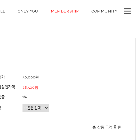
ALE
ONLY YOU
MEMBERSHIP
COMMUNITY
매가
30,000원
간할인가격
28,500원
립금
1%
상
0
총 상품 금액
원