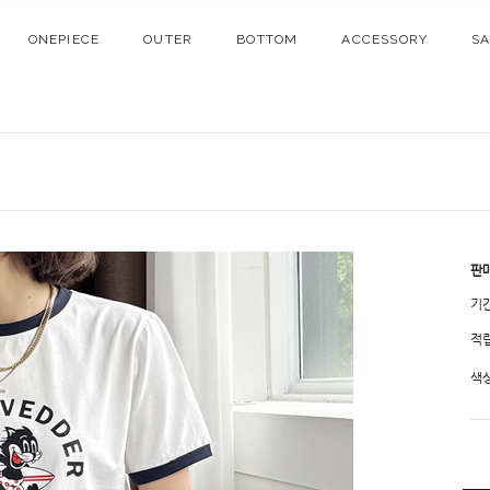
ONEPIECE
OUTER
BOTTOM
ACCESSORY
S
판
기
적
색