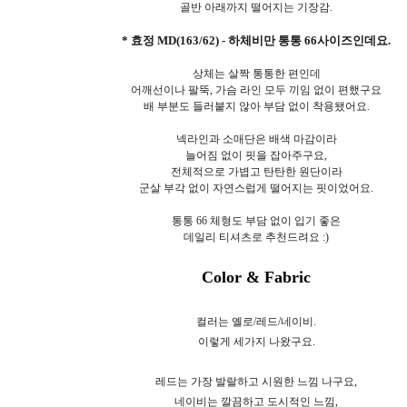
골반 아래까지 떨어지는 기장감.
* 효정 MD(163/62) - 하체비만 통통 66사이즈인데요.
상체는 살짝 통통한 편인데
어깨선이나 팔뚝, 가슴 라인 모두 끼임 없이 편했구요
배 부분도 들러붙지 않아 부담 없이 착용됐어요.
넥라인과 소매단은 배색 마감이라
늘어짐 없이 핏을 잡아주구요,
전체적으로 가볍고 탄탄한 원단이라
군살 부각 없이 자연스럽게 떨어지는 핏이었어요.
통통 66 체형도 부담 없이 입기 좋은
데일리 티셔츠로 추천드려요 :)
Color & Fabric
컬러는 옐로/레드/네이비.
이렇게 세가지 나왔구요.
레드는 가장 발랄하고 시원한 느낌 나구요,
네이비는 깔끔하고 도시적인 느낌,