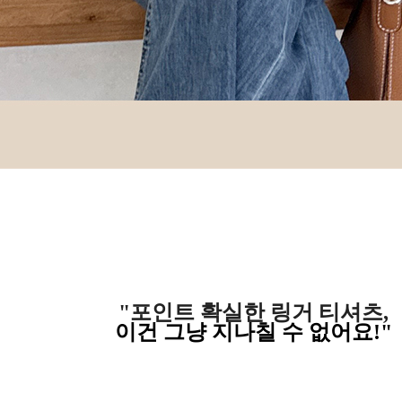
"포인트 확실한 링거 티셔츠,
이건 그냥 지나칠 수 없어요!
"