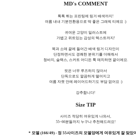
MD's COMMENT
톡톡 튀는 프린팅에 링거 배색까지!
여름 내내 기분전환용으로 딱 좋은 그래픽 티예요 :)
귀여운 고양이 일러스트에
가볍고 위트있는 감성의 텍스트까지!
목과 소매 끝에 들어간 배색 링거 디자인이
단정하면서도 경쾌한 분위기를 더해줘서
청바지, 슬랙스, 스커트 어디든 툭 매치하면 끝이에요.
핏은 너무 루즈하지 않아서
단독으로도 깔끔하게 떨어지고
여름 자켓 안에 레이어드하기도 부담 없어요 :)
강추합니다!
Size TIP
사이즈
적당히 여유있게 나와서,
55~66분들까지 누구나 추천해드려요!
* 모델 (166/49) - 정 55사이즈의 모델양에게 여유있게 잘 맞