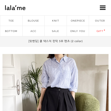
TEE
BLOUSE
KNIT
ONEPIECE
OUTER
BOTTOM
ACC
SALE
ONLY YOU
GIFT
[뒷밴딩] 쿨 텍스처 핀턱 5부 팬츠 (2 color)