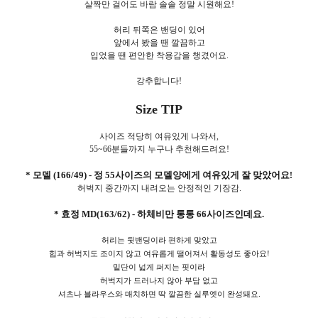
살짝만 걸어도 바람 솔솔 정말 시원해요!
허리 뒤쪽은 밴딩이 있어
앞에서 봤을 땐 깔끔하고
입었을 땐 편안한 착용감을 챙겼어요.
강추합니다!
Size TIP
사이즈
적당히 여유있게 나와서,
55~66분들까지 누구나 추천해드려요!
* 모델 (166/49) - 정 55사이즈의 모델양에게 여유있게 잘 맞았어요
!
허벅지 중간까지 내려오는 안정적인 기장감.
* 효정 MD(163/62) - 하체비만 통통 66사이즈인데요.
허리는 뒷밴딩이라 편하게 맞았고
힙과 허벅지도 조이지 않고 여유롭게 떨어져서 활동성도 좋아요!
밑단이 넓게 퍼지는 핏이라
허벅지가 드러나지 않아 부담 없고
셔츠나 블라우스와 매치하면 딱 깔끔한 실루엣이 완성돼요.