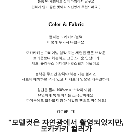
통통 66 체형에도 전혀 타잇하지 않구요
편하게 입기 좋은 핏이라 자신있게 추천드려요 :)
Color & Fabric
컬러는 모카카키/블랙.
이렇게 두가지 나왔구요.
모카카키는 그레이빛 살짝 도는 세련된 쿨톤 브라운.
브라운보다 차분하고 고급스러운 인상이라
셔츠, 블라우스 어디에나 멋스럽게 어울려요.
블랙은 무조건 갖춰야 하는 기본 컬러죠.
셔츠에 매치하면 격식 있고, 티셔츠에 입으면 캐주얼하게.
원단은 폴리 100%로 바스락하지 않고
유연하게 툭 떨어지는 조직감이에요.
한여름에도 달라붙지 않아 데일리 팬츠로 딱이에요!
강추합니다!
"
모델컷은 자연광에서 촬영되었지만,
모카카키 컬러가