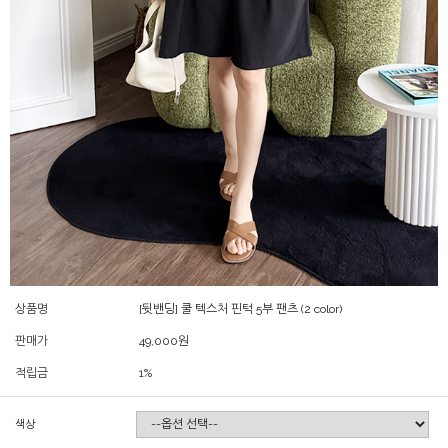
상품명
[뒷밴딩] 쿨 텍스처 핀턱 5부 팬츠 (2 color)
판매가
49,000
원
적립금
1%
색상