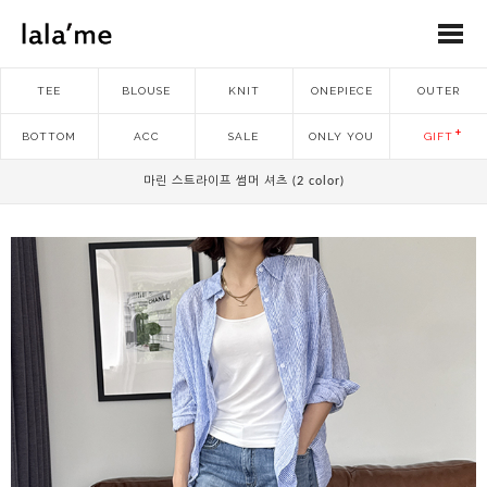
TEE
BLOUSE
KNIT
ONEPIECE
OUTER
BOTTOM
ACC
SALE
ONLY YOU
GIFT
마린 스트라이프 썸머 셔츠 (2 color)