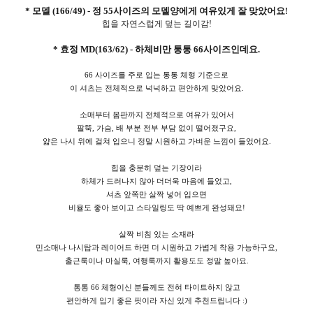
* 모델 (166/49) - 정 55사이즈의 모델양에게 여유있게 잘 맞았어요
!
힙을 자연스럽게 덮는 길이감!
* 효정 MD(163/62) - 하체비만 통통 66사이즈인데요.
66 사이즈를 주로 입는 통통 체형 기준으로
이 셔츠는 전체적으로 넉넉하고 편안하게 맞았어요.
소매부터 몸판까지 전체적으로 여유가 있어서
팔뚝, 가슴, 배 부분 전부 부담 없이 떨어졌구요,
얇은 나시 위에 걸쳐 입으니 정말 시원하고 가벼운 느낌이 들었어요.
힙을 충분히 덮는 기장이라
하체가 드러나지 않아 더더욱 마음에 들었고,
셔츠 앞쪽만 살짝 넣어 입으면
비율도 좋아 보이고 스타일링도 딱 예쁘게 완성돼요!
살짝 비침 있는 소재라
민소매나 나시탑과 레이어드 하면 더 시원하고 가볍게 착용 가능하구요,
출근룩이나 마실룩, 여행룩까지 활용도도 정말 높아요.
통통 66 체형이신 분들께도 전혀 타이트하지 않고
편안하게 입기 좋은 핏이라 자신 있게 추천드립니다 :)