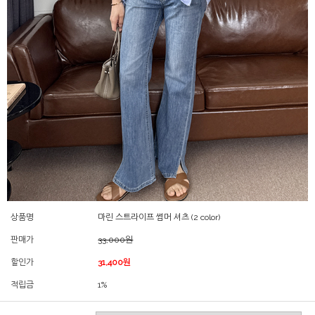
상품명
마린 스트라이프 썸머 셔츠 (2 color)
판매가
33,000원
할인가
31,400원
적립금
1%