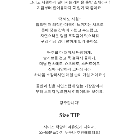
그리고 시원하게 떨어지는 레이온 혼방 소재까지!
지금부터 한여름까지 쭉 입기 딱 좋아요.
딱 봐도 시원~
입으면 더 쾌적한 매력이 느껴지는 셔츠로
몸에 닿는 감촉이 가볍고 부드럽고,
자연스러운 링클 조직감이 멋스러워
구김 걱정 없이 편하게 입기 좋아요,
단추를 다 채워서 단정하게,
슬리브를 걷고 툭 걸쳐서 쿨하게,
데님 팬츠에도, 쇼츠에도, 스커트에도
진짜 다양하게 코디되니까
하나쯤 소장하시면 매일 손이 가실 거예요 :)
골반과 힙을 자연스럽게 덮는 기장감이라
부해 보이지 않으면서 여리여리해 보여요.
강추합니다!
Size TIP
사이즈
적당히 여유있게 나와서,
55~66분들까지 누구나 추천해드려요!