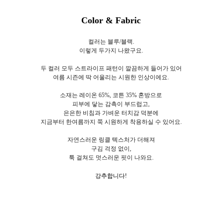
Color & Fabric
컬러는 블루/블랙.
이렇게 두가지 나왔구요.
두 컬러 모두 스트라이프 패턴이 깔끔하게 들어가 있어
여름 시즌에 딱 어울리는 시원한 인상이에요.
소재는 레이온 65%, 코튼 35% 혼방으로
피부에 닿는 감촉이 부드럽고,
은은한 비침과 가벼운 터치감 덕분에
지금부터 한여름까지 쭉 시원하게 착용하실 수 있어요.
자연스러운 링클 텍스처가 더해져
구김 걱정 없이,
툭 걸쳐도 멋스러운 핏이 나와요.
강추합니다!